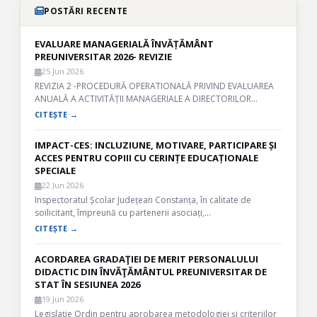
POSTĂRI RECENTE
EVALUARE MANAGERIALĂ ÎNVĂȚĂMÂNT
PREUNIVERSITAR 2026- REVIZIE
25 Jun 2026
REVIZIA 2 -PROCEDURĂ OPERATIONALĂ PRIVIND EVALUAREA
ANUALĂ A ACTIVITĂȚII MANAGERIALE A DIRECTORILOR…
CITEȘTE →
IMPACT-CES: INCLUZIUNE, MOTIVARE, PARTICIPARE ȘI
ACCES PENTRU COPIII CU CERINȚE EDUCAȚIONALE
SPECIALE
22 Jun 2026
Inspectoratul Școlar Județean Constanța, în calitate de
soilicitant, împreună cu partenerii asociați,…
CITEȘTE →
ACORDAREA GRADAŢIEI DE MERIT PERSONALULUI
DIDACTIC DIN ÎNVĂŢĂMÂNTUL PREUNIVERSITAR DE
STAT ÎN SESIUNEA 2026
19 Jun 2026
Legislație Ordin pentru aprobarea metodologiei şi criteriilor