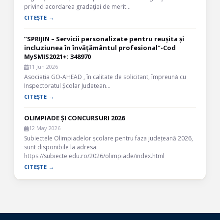
privind acordarea gradaţiei de merit…
CITEȘTE →
”SPRIJIN – Servicii personalizate pentru reușita și
incluziunea în învățământul profesional”-Cod
MySMIS2021+: 348970
11 Jun 2026
Asociația GO-AHEAD , în calitate de solicitant, împreună cu
Inspectoratul Școlar Județean…
CITEȘTE →
OLIMPIADE ȘI CONCURSURI 2026
12 May 2026
Subiectele Olimpiadelor școlare pentru faza județeană 2026,
sunt disponibile la adresa:
https://subiecte.edu.ro/2026/olimpiade/index.html
CITEȘTE →