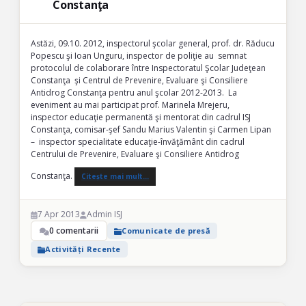
Constanţa
Astăzi, 09.10. 2012, inspectorul şcolar general, prof. dr. Răducu
Popescu şi Ioan Unguru, inspector de poliţie au semnat
protocolul de colaborare între Inspectoratul Şcolar Judeţean
Constanţa şi Centrul de Prevenire, Evaluare şi Consiliere
Antidrog Constanţa pentru anul şcolar 2012-2013. La
eveniment au mai participat prof. Marinela Mrejeru,
inspector educaţie permanentă şi mentorat din cadrul ISJ
Constanţa, comisar-şef Sandu Marius Valentin şi Carmen Lipan
– inspector specialitate educaţie-învăţământ din cadrul
Centrului de Prevenire, Evaluare şi Consiliere Antidrog
Constanţa.
Citește mai mult…
7 Apr 2013
Admin ISJ
0 comentarii
Comunicate de presă
Activități Recente