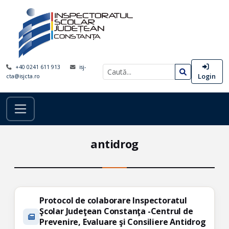
+40 0241 611 913
isj-
Login
cta@isjcta.ro
antidrog
Protocol de colaborare Inspectoratul
Şcolar Judeţean Constanţa -Centrul de
Prevenire, Evaluare şi Consiliere Antidrog