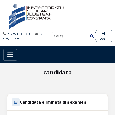
+40 0241 611 913
isj-
Login
cta@isjcta.ro
candidata
Candidata eliminată din examen