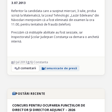
3.07.2013
Referitor la candidata care a susţinut miercuri, 3 iulie, proba
scrisă la Matematică, la Liceul Tehnologic „Lazăr Edeleanu” din
Năvodari menţionăm că a fost eliminată din examen la ora
11.00, pentru tentativă de fraudă (telefon).
Precizăm că instituţiile abilitate au fost sesizate, iar
Inspectoratul Şcolar Judeţean Constanţa va demara o anchetă
internă.
3 Jul 2013
ISJ Constanta
0 comentarii
Comunicate de presă
POSTĂRI RECENTE
CONCURS PENTRU OCUPAREA FUNCȚIILOR DE
DIRECTOR ȘI DIRECTOR ADJUNCT – 2026