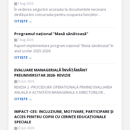
7 Aug 2026
În vederea asigurării accesului la documentele necesare
desfășurării concursului pentru ocuparea funcțiilor…
CITEȘTE →
Programul național ”Masă sănătoasă"
7 Aug 2026
Raport implementare program național "Masă sănătoasă” în
anul școlar 2025-2026
CITEȘTE →
EVALUARE MANAGERIALĂ ÎNVĂȚĂMÂNT
PREUNIVERSITAR 2026- REVIZIE
25 Jun 2026
REVIZIA 2 -PROCEDURĂ OPERATIONALĂ PRIVIND EVALUAREA
ANUALĂ A ACTIVITĂȚII MANAGERIALE A DIRECTORILOR…
CITEȘTE →
IMPACT-CES: INCLUZIUNE, MOTIVARE, PARTICIPARE ȘI
ACCES PENTRU COPIII CU CERINȚE EDUCAȚIONALE
SPECIALE
22 Jun 2026