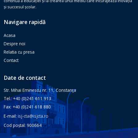
continuă a educației și la crearea unui mediu care încurajează inovația
și succesul școlar.
Navigare rapidă
Acasa
Despre noi
Relatia cu presa
Contact
Date de contact
Str. Mihai Eminescu nr. 11, Constanţa
Tel.: +40 (0)241 611 913
Fax: +40 (0)241 618 880
E-mail:
isj-cta@isjcta.ro
Cod poștal: 900664