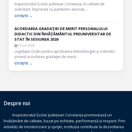
Inspectoratul Școlar Județean Constanța, în calitate de
soilicitant, împreună cu partenerii asociați,…
CITEȘTE →
ACORDAREA GRADAŢIEI DE MERIT PERSONALULUI
DIDACTIC DIN ÎNVĂŢĂMÂNTUL PREUNIVERSITAR DE
STAT ÎN SESIUNEA 2026
19 Jun 2026
Legislație Ordin pentru aprobarea metodologiei şi criteriilor
privind acordarea gradaţiei de merit…
CITEȘTE →
Despre noi
Inspectoratul Școlar Județean Constanța promovează un
învățământ de calitate, bazat pe echitate, performanță și respect. Prin
activități de monitorizare și sprijin, instituția contribuie la dezvoltarea