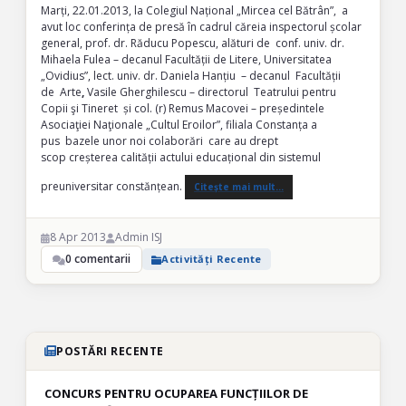
Marți, 22.01.2013, la Colegiul Național „Mircea cel Bătrân”, a
avut loc conferința de presă în cadrul căreia inspectorul școlar
general, prof. dr. Răducu Popescu, alături de conf. univ. dr.
Mihaela Fulea – decanul Facultății de Litere, Universitatea
„Ovidius”, lect. univ. dr. Daniela Hanțiu – decanul Facultății
de Arte
,
Vasile Gherghilescu – directorul Teatrului pentru
Copii şi Tineret și col. (r) Remus Macovei – președintele
Asociaţiei Naţionale „Cultul Eroilor”, filiala Constanța a
pus bazele unor noi colaborări care au drept
scop creșterea calității actului educațional din sistemul
preuniversitar constănțean.
Citește mai mult…
8 Apr 2013
Admin ISJ
0 comentarii
Activități Recente
POSTĂRI RECENTE
CONCURS PENTRU OCUPAREA FUNCȚIILOR DE