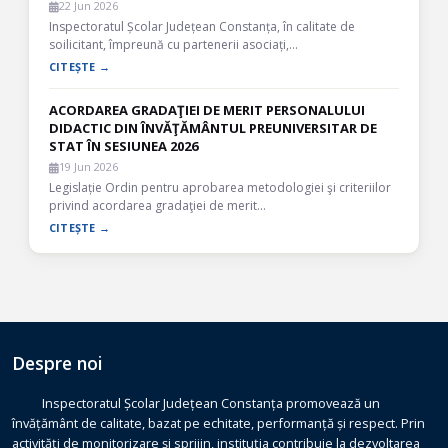
22 Jun 2026
Inspectoratul Școlar Județean Constanța, în calitate de
soilicitant, împreună cu partenerii asociați,…
CITEȘTE →
ACORDAREA GRADAŢIEI DE MERIT PERSONALULUI
DIDACTIC DIN ÎNVĂŢĂMÂNTUL PREUNIVERSITAR DE
STAT ÎN SESIUNEA 2026
19 Jun 2026
Legislație Ordin pentru aprobarea metodologiei şi criteriilor
privind acordarea gradaţiei de merit…
CITEȘTE →
Despre noi
Inspectoratul Școlar Județean Constanța promovează un
învățământ de calitate, bazat pe echitate, performanță și respect. Prin
activități de monitorizare și sprijin, instituția contribuie la dezvoltarea