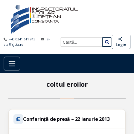
+40 0241 611 913
isj-
Login
cta@isjcta.ro
coltul eroilor
Conferință de presă – 22 ianurie 2013