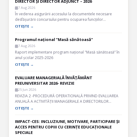
DIRECTOR ȘI DIRECTOR ADJUNCT – 2026
7 Aug 2026
În vederea asigurării accesului la documentele necesare
desfășurării concursului pentru ocuparea funcțiilor…
CITEȘTE →
Programul național ”Masă sănătoasă"
7 Aug 2026
Raport implementare program național "Masă sănătoasă” în
anul școlar 2025-2026
CITEȘTE →
EVALUARE MANAGERIALĂ ÎNVĂȚĂMÂNT
PREUNIVERSITAR 2026- REVIZIE
25 Jun 2026
REVIZIA 2 -PROCEDURĂ OPERATIONALĂ PRIVIND EVALUAREA
ANUALĂ A ACTIVITĂȚII MANAGERIALE A DIRECTORILOR…
CITEȘTE →
IMPACT-CES: INCLUZIUNE, MOTIVARE, PARTICIPARE ȘI
ACCES PENTRU COPIII CU CERINȚE EDUCAȚIONALE
SPECIALE