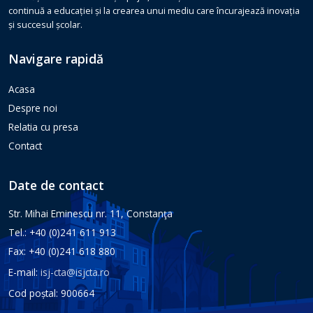
continuă a educației și la crearea unui mediu care încurajează inovația
și succesul școlar.
Navigare rapidă
Acasa
Despre noi
Relatia cu presa
Contact
Date de contact
Str. Mihai Eminescu nr. 11, Constanţa
Tel.: +40 (0)241 611 913
Fax: +40 (0)241 618 880
E-mail:
isj-cta@isjcta.ro
Cod poștal: 900664