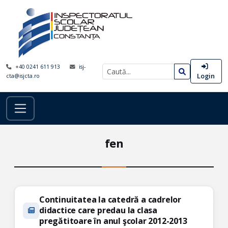
+40 0241 611 913
isj-
Login
cta@isjcta.ro
fen
Continuitatea la catedră a cadrelor
didactice care predau la clasa
pregătitoare în anul şcolar 2012-2013