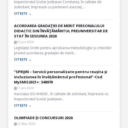
Inspectoratul Școlar Județean Constanța, în calitate de
soilicitant, împreună cu partenerii asociați,…
CITEȘTE →
ACORDAREA GRADAŢIEI DE MERIT PERSONALULUI
DIDACTIC DIN ÎNVĂŢĂMÂNTUL PREUNIVERSITAR DE
STAT ÎN SESIUNEA 2026
19 Jun 2026
Legislație Ordin pentru aprobarea metodologiei şi criteriilor
privind acordarea gradaţiei de merit…
CITEȘTE →
”SPRIJIN – Servicii personalizate pentru reușita și
incluziunea în învățământul profesional”-Cod
MySMIS2021+: 348970
11 Jun 2026
Asociația GO-AHEAD , în calitate de solicitant, împreună cu
Inspectoratul Școlar Județean…
CITEȘTE →
OLIMPIADE ȘI CONCURSURI 2026
12 May 2026