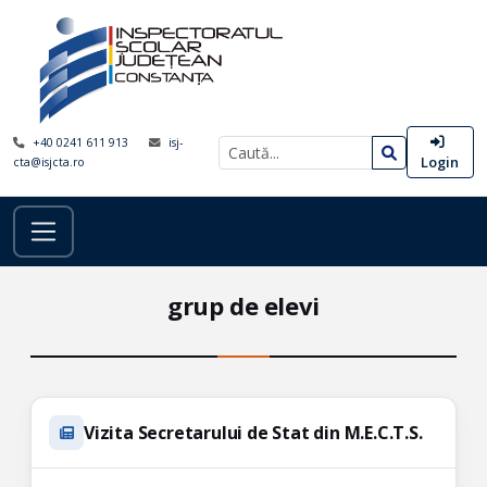
+40 0241 611 913
isj-
Login
cta@isjcta.ro
grup de elevi
Vizita Secretarului de Stat din M.E.C.T.S.