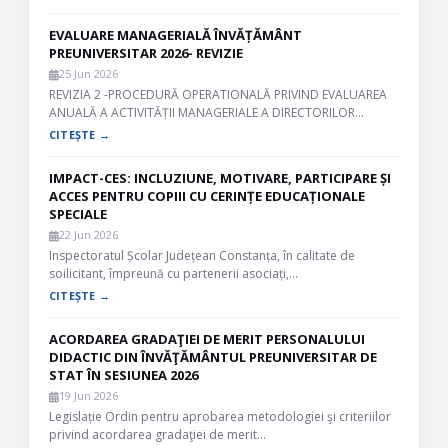
EVALUARE MANAGERIALĂ ÎNVĂȚĂMÂNT
PREUNIVERSITAR 2026- REVIZIE
25 Jun 2026
REVIZIA 2 -PROCEDURĂ OPERATIONALĂ PRIVIND EVALUAREA
ANUALĂ A ACTIVITĂȚII MANAGERIALE A DIRECTORILOR…
CITEȘTE →
IMPACT-CES: INCLUZIUNE, MOTIVARE, PARTICIPARE ȘI
ACCES PENTRU COPIII CU CERINȚE EDUCAȚIONALE
SPECIALE
22 Jun 2026
Inspectoratul Școlar Județean Constanța, în calitate de
soilicitant, împreună cu partenerii asociați,…
CITEȘTE →
ACORDAREA GRADAŢIEI DE MERIT PERSONALULUI
DIDACTIC DIN ÎNVĂŢĂMÂNTUL PREUNIVERSITAR DE
STAT ÎN SESIUNEA 2026
19 Jun 2026
Legislație Ordin pentru aprobarea metodologiei şi criteriilor
privind acordarea gradaţiei de merit…