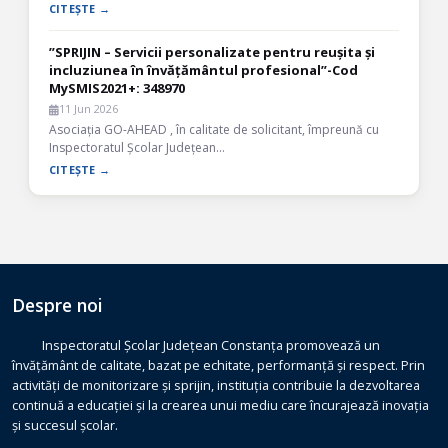
CITEȘTE →
”SPRIJIN – Servicii personalizate pentru reușita și
incluziunea în învățământul profesional”-Cod
MySMIS2021+: 348970
11 Jun 2026
Asociația GO-AHEAD , în calitate de solicitant, împreună cu
Inspectoratul Școlar Județean…
CITEȘTE →
Despre noi
Inspectoratul Școlar Județean Constanța promovează un
învățământ de calitate, bazat pe echitate, performanță și respect. Prin
activități de monitorizare și sprijin, instituția contribuie la dezvoltarea
continuă a educației și la crearea unui mediu care încurajează inovația
și succesul școlar.