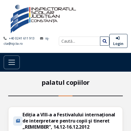
+40 0241 611 913
isj-
Login
cta@isjcta.ro
palatul copiilor
Ediția a VIII-a a Festivalului internațional
de interpretare pentru copii şi tineret
„REMEMBER”, 14.12-16.12.2012