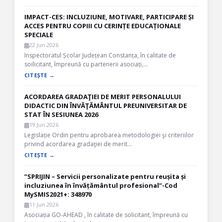
IMPACT-CES: INCLUZIUNE, MOTIVARE, PARTICIPARE ȘI
ACCES PENTRU COPIII CU CERINȚE EDUCAȚIONALE
SPECIALE
22 Jun 2026
Inspectoratul Școlar Județean Constanța, în calitate de
soilicitant, împreună cu partenerii asociați,…
CITEȘTE →
ACORDAREA GRADAŢIEI DE MERIT PERSONALULUI
DIDACTIC DIN ÎNVĂŢĂMÂNTUL PREUNIVERSITAR DE
STAT ÎN SESIUNEA 2026
19 Jun 2026
Legislație Ordin pentru aprobarea metodologiei şi criteriilor
privind acordarea gradaţiei de merit…
CITEȘTE →
”SPRIJIN – Servicii personalizate pentru reușita și
incluziunea în învățământul profesional”-Cod
MySMIS2021+: 348970
11 Jun 2026
Asociația GO-AHEAD , în calitate de solicitant, împreună cu