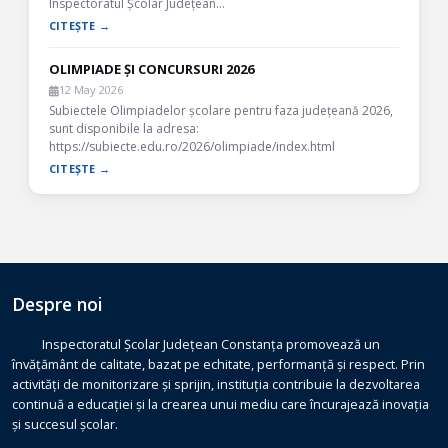
Inspectoratul Școlar Județean…
CITEȘTE →
OLIMPIADE ȘI CONCURSURI 2026
12 May 2026
Subiectele Olimpiadelor școlare pentru faza județeană 2026,
sunt disponibile la adresa:
https://subiecte.edu.ro/2026/olimpiade/index.html
CITEȘTE →
Despre noi
Inspectoratul Școlar Județean Constanța promovează un
învățământ de calitate, bazat pe echitate, performanță și respect. Prin
activități de monitorizare și sprijin, instituția contribuie la dezvoltarea
continuă a educației și la crearea unui mediu care încurajează inovația
și succesul școlar.