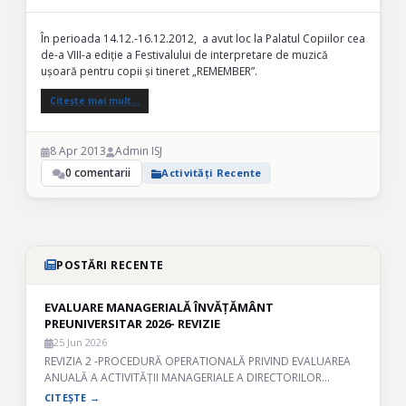
În perioada 14.12.-16.12.2012, a avut loc la Palatul Copiilor cea
de-a VIII-a ediție a Festivalului de interpretare de muzică
ușoară pentru copii și tineret „REMEMBER”.
Citește mai mult…
8 Apr 2013
Admin ISJ
0 comentarii
Activități Recente
POSTĂRI RECENTE
EVALUARE MANAGERIALĂ ÎNVĂȚĂMÂNT
PREUNIVERSITAR 2026- REVIZIE
25 Jun 2026
REVIZIA 2 -PROCEDURĂ OPERATIONALĂ PRIVIND EVALUAREA
ANUALĂ A ACTIVITĂȚII MANAGERIALE A DIRECTORILOR…
CITEȘTE →