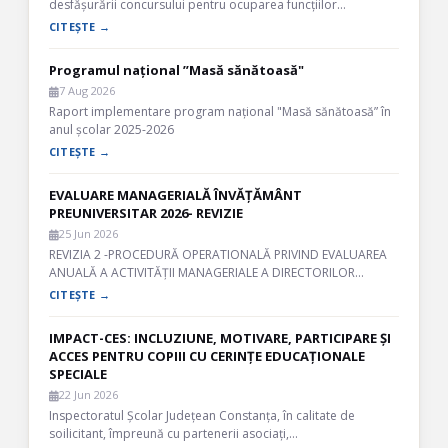
desfășurării concursului pentru ocuparea funcțiilor…
CITEȘTE →
Programul național ”Masă sănătoasă"
7 Aug 2026
Raport implementare program național "Masă sănătoasă” în
anul școlar 2025-2026
CITEȘTE →
EVALUARE MANAGERIALĂ ÎNVĂȚĂMÂNT
PREUNIVERSITAR 2026- REVIZIE
25 Jun 2026
REVIZIA 2 -PROCEDURĂ OPERATIONALĂ PRIVIND EVALUAREA
ANUALĂ A ACTIVITĂȚII MANAGERIALE A DIRECTORILOR…
CITEȘTE →
IMPACT-CES: INCLUZIUNE, MOTIVARE, PARTICIPARE ȘI
ACCES PENTRU COPIII CU CERINȚE EDUCAȚIONALE
SPECIALE
22 Jun 2026
Inspectoratul Școlar Județean Constanța, în calitate de
soilicitant, împreună cu partenerii asociați,…