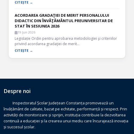
CITEȘTE →
ACORDAREA GRADAŢIEI DE MERIT PERSONALULUI
DIDACTIC DIN ÎNVĂŢĂMÂNTUL PREUNIVERSITAR DE
STAT ÎN SESIUNEA 2026
19 Jun 2026
Legislație Ordin pentru aprobarea metodologiei şi criteriilor
privind acordarea gradaţiei de merit…
CITEȘTE →
Despre noi
Inspectoratul Școlar Județean Constanța promovează un
învățământ de calitate, bazat pe echitate, performanță și respect. Prin
activități de monitorizare și sprijin, instituția contribuie la dezvoltarea
continuă a educației și la crearea unui mediu care încurajează inovația
și succesul școlar.