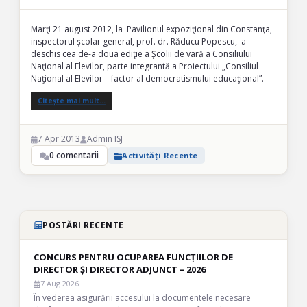
Marţi 21 august 2012, la Pavilionul expoziţional din Constanţa,
inspectorul școlar general, prof. dr. Răducu Popescu, a
deschis cea de-a doua ediţie a Şcolii de vară a Consiliului
Naţional al Elevilor, parte integrantă a Proiectului „Consiliul
Naţional al Elevilor – factor al democratismului educaţional”.
Citește mai mult…
7 Apr 2013
Admin ISJ
0 comentarii
Activități Recente
POSTĂRI RECENTE
CONCURS PENTRU OCUPAREA FUNCȚIILOR DE
DIRECTOR ȘI DIRECTOR ADJUNCT – 2026
7 Aug 2026
În vederea asigurării accesului la documentele necesare