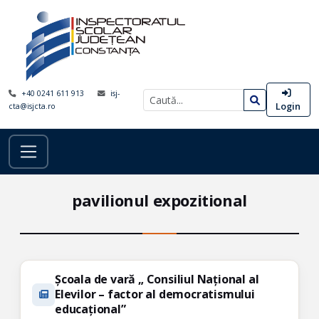
+40 0241 611 913
isj-
Login
cta@isjcta.ro
pavilionul expozitional
Școala de vară „ Consiliul Național al
Elevilor – factor al democratismului
educațional”