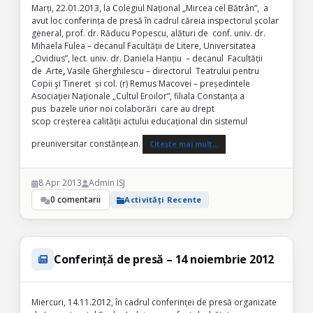
Marți, 22.01.2013, la Colegiul Național „Mircea cel Bătrân”, a
avut loc conferința de presă în cadrul căreia inspectorul școlar
general, prof. dr. Răducu Popescu, alături de conf. univ. dr.
Mihaela Fulea – decanul Facultății de Litere, Universitatea
„Ovidius”, lect. univ. dr. Daniela Hanțiu – decanul Facultății
de Arte
,
Vasile Gherghilescu – directorul Teatrului pentru
Copii şi Tineret și col. (r) Remus Macovei – președintele
Asociaţiei Naţionale „Cultul Eroilor”, filiala Constanța a
pus bazele unor noi colaborări care au drept
scop creșterea calității actului educațional din sistemul
preuniversitar constănțean.
Citește mai mult…
8 Apr 2013
Admin ISJ
0 comentarii
Activități Recente
Conferință de presă – 14 noiembrie 2012
Miercuri, 14.11.2012, în cadrul conferinței de presă organizate