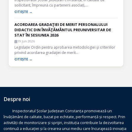
soilicitant, împreună cu partenerii asociați,…
CITEȘTE →
ACORDAREA GRADAŢIEI DE MERIT PERSONALULUI
DIDACTIC DIN ÎNVĂŢĂMÂNTUL PREUNIVERSITAR DE
STAT ÎN SESIUNEA 2026
19 Jun 2026
Legislație Ordin pentru aprobarea metodologiei şi criteriilor
privind acordarea gradaţiei de merit…
CITEȘTE →
Despre noi
Inspectoratul Școlar Județean Constanța promovează un
învățământ de calitate, bazat pe echitate, performanță și respect. Prin
activități de monitorizare și sprijin, instituția contribuie la dezvoltarea
continuă a educației și la crearea unui mediu care încurajează inovația