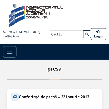
+40 0241 611 913
isj-
Login
cta@isjcta.ro
presa
Conferință de presă – 22 ianurie 2013