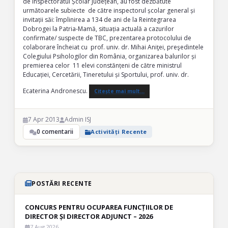
de Inspectoratul Școlar Județean, au fost dezbătute
următoarele subiecte de către inspectorul școlar general și
invitații săi: împlinirea a 134 de ani de la Reintegrarea
Dobrogei la Patria-Mamă, situația actuală a cazurilor
confirmate/ suspecte de TBC, prezentarea protocolului de
colaborare încheiat cu prof. univ. dr. Mihai Aniţei, preşedintele
Colegiului Psihologilor din România, organizarea balurilor și
premierea celor 11 elevi constănțeni de către ministrul
Educației, Cercetării, Tineretului și Sportului, prof. univ. dr.
Ecaterina Andronescu.
Citește mai mult…
7 Apr 2013
Admin ISJ
0 comentarii
Activități Recente
POSTĂRI RECENTE
CONCURS PENTRU OCUPAREA FUNCȚIILOR DE
DIRECTOR ȘI DIRECTOR ADJUNCT – 2026
7 Aug 2026