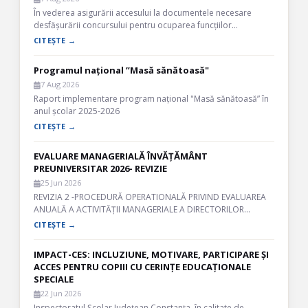
În vederea asigurării accesului la documentele necesare
desfășurării concursului pentru ocuparea funcțiilor…
CITEȘTE →
Programul național ”Masă sănătoasă"
7 Aug 2026
Raport implementare program național "Masă sănătoasă” în
anul școlar 2025-2026
CITEȘTE →
EVALUARE MANAGERIALĂ ÎNVĂȚĂMÂNT
PREUNIVERSITAR 2026- REVIZIE
25 Jun 2026
REVIZIA 2 -PROCEDURĂ OPERATIONALĂ PRIVIND EVALUAREA
ANUALĂ A ACTIVITĂȚII MANAGERIALE A DIRECTORILOR…
CITEȘTE →
IMPACT-CES: INCLUZIUNE, MOTIVARE, PARTICIPARE ȘI
ACCES PENTRU COPIII CU CERINȚE EDUCAȚIONALE
SPECIALE
22 Jun 2026
Inspectoratul Școlar Județean Constanța, în calitate de