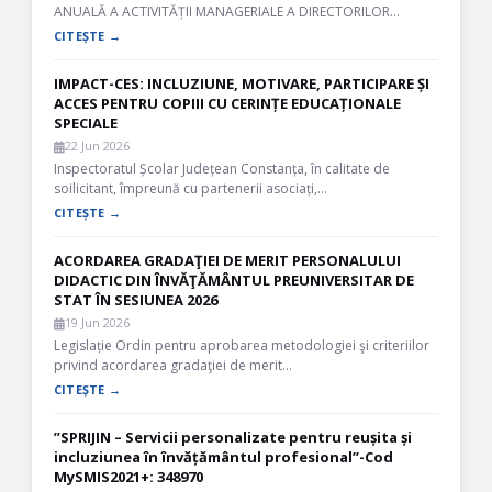
ANUALĂ A ACTIVITĂȚII MANAGERIALE A DIRECTORILOR…
CITEȘTE →
IMPACT-CES: INCLUZIUNE, MOTIVARE, PARTICIPARE ȘI
ACCES PENTRU COPIII CU CERINȚE EDUCAȚIONALE
SPECIALE
22 Jun 2026
Inspectoratul Școlar Județean Constanța, în calitate de
soilicitant, împreună cu partenerii asociați,…
CITEȘTE →
ACORDAREA GRADAŢIEI DE MERIT PERSONALULUI
DIDACTIC DIN ÎNVĂŢĂMÂNTUL PREUNIVERSITAR DE
STAT ÎN SESIUNEA 2026
19 Jun 2026
Legislație Ordin pentru aprobarea metodologiei şi criteriilor
privind acordarea gradaţiei de merit…
CITEȘTE →
”SPRIJIN – Servicii personalizate pentru reușita și
incluziunea în învățământul profesional”-Cod
MySMIS2021+: 348970