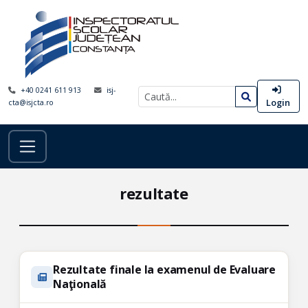
+40 0241 611 913
isj-
Login
cta@isjcta.ro
rezultate
Rezultate finale la examenul de Evaluare
Naţională