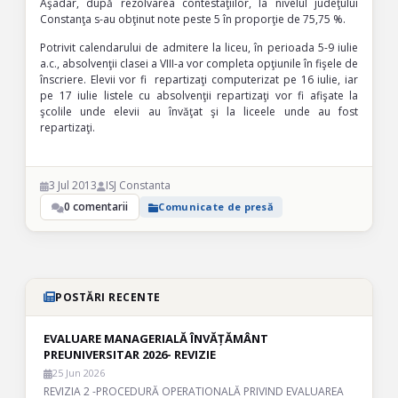
Aşadar, după rezolvarea contestaţiilor, la nivelul judeţului
Constanţa s-au obţinut note peste 5 în proporţie de 75,75 %.
Potrivit calendarului de admitere la liceu, în perioada 5-9 iulie
a.c., absolvenţii clasei a VIII-a vor completa opţiunile în fişele de
înscriere. Elevii vor fi repartizaţi computerizat pe 16 iulie, iar
pe 17 iulie listele cu absolvenţii repartizaţi vor fi afişate la
şcolile unde elevii au învăţat şi la liceele unde au fost
repartizaţi.
3 Jul 2013
ISJ Constanta
0 comentarii
Comunicate de presă
POSTĂRI RECENTE
EVALUARE MANAGERIALĂ ÎNVĂȚĂMÂNT
PREUNIVERSITAR 2026- REVIZIE
25 Jun 2026
REVIZIA 2 -PROCEDURĂ OPERATIONALĂ PRIVIND EVALUAREA