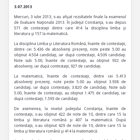
3.07.2013
Miercuri, 3 iulie 2013, s-au afişat rezultatele finale la examenul
de Evaluare Naţională 2013. În judeţul Constanţa, s-au depus
571 de contestaţii dintre care 414 la disciplina limba şi
literatura şi 157 la matematică.
La disciplina Limba şi Literatura Română, înainte de contestaţii,
dintre cei 5.436 de absolvenţi prezenţi, note peste 5.00 au
obţinut 4.504 candidaţi, iar după contestaţii, 4.509 candidaţi.
Note sub 5.00, înainte de contestaţii, au obţinut 932 de
absolvenţi, iar după contestaţii, 927 de candidaţi.
La matematică, înainte de contestaţii, dintre cei 5.413
absolvenţi prezenţi, note peste 5.00 au obţinut 3.938 de
candidaţi, iar după contestaţii, 3.820 de candidaţi. Note sub
5.00, înainte de contestaţii, au obţinut 1.475 de candidaţi, iar
după contestaţii, 1.593 de candidaţi.
De asemenea, la nivelul judeţului Constanţa, înainte de
contestaţii, s-au obţinut 422 de note de 10, dintre care 15 la
limba şi literatura română şi 407 la matematică. După
contestaţii, s-au obţinut 429 de note de 10, dintre care 15 la
limba şi literatura română şi 414 la matematică.