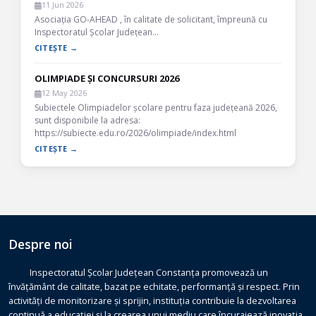
11 Jun 2026
Asociația GO-AHEAD , în calitate de solicitant, împreună cu
Inspectoratul Școlar Județean…
CITEȘTE →
OLIMPIADE ȘI CONCURSURI 2026
12 May 2026
Subiectele Olimpiadelor școlare pentru faza județeană 2026,
sunt disponibile la adresa:
https://subiecte.edu.ro/2026/olimpiade/index.html
CITEȘTE →
Despre noi
Inspectoratul Școlar Județean Constanța promovează un
învățământ de calitate, bazat pe echitate, performanță și respect. Prin
activități de monitorizare și sprijin, instituția contribuie la dezvoltarea
continuă a educației și la crearea unui mediu care încurajează inovația