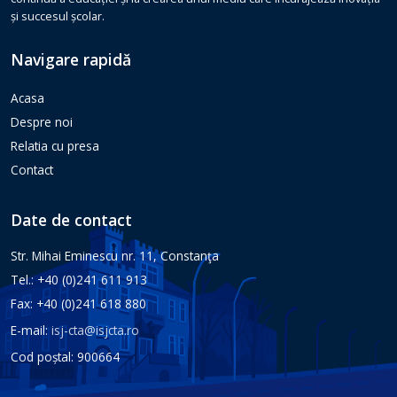
și succesul școlar.
Navigare rapidă
Acasa
Despre noi
Relatia cu presa
Contact
Date de contact
Str. Mihai Eminescu nr. 11, Constanţa
Tel.: +40 (0)241 611 913
Fax: +40 (0)241 618 880
E-mail:
isj-cta@isjcta.ro
Cod poștal: 900664