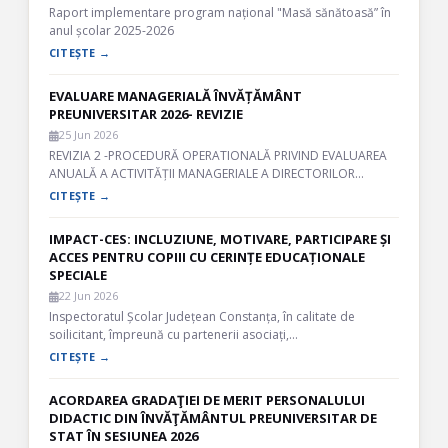
Raport implementare program național "Masă sănătoasă” în
anul școlar 2025-2026
CITEȘTE →
EVALUARE MANAGERIALĂ ÎNVĂȚĂMÂNT
PREUNIVERSITAR 2026- REVIZIE
25 Jun 2026
REVIZIA 2 -PROCEDURĂ OPERATIONALĂ PRIVIND EVALUAREA
ANUALĂ A ACTIVITĂȚII MANAGERIALE A DIRECTORILOR…
CITEȘTE →
IMPACT-CES: INCLUZIUNE, MOTIVARE, PARTICIPARE ȘI
ACCES PENTRU COPIII CU CERINȚE EDUCAȚIONALE
SPECIALE
22 Jun 2026
Inspectoratul Școlar Județean Constanța, în calitate de
soilicitant, împreună cu partenerii asociați,…
CITEȘTE →
ACORDAREA GRADAŢIEI DE MERIT PERSONALULUI
DIDACTIC DIN ÎNVĂŢĂMÂNTUL PREUNIVERSITAR DE
STAT ÎN SESIUNEA 2026