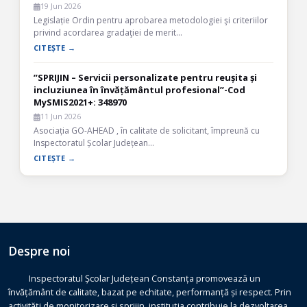
19 Jun 2026
Legislație Ordin pentru aprobarea metodologiei şi criteriilor
privind acordarea gradaţiei de merit…
CITEȘTE →
”SPRIJIN – Servicii personalizate pentru reușita și
incluziunea în învățământul profesional”-Cod
MySMIS2021+: 348970
11 Jun 2026
Asociația GO-AHEAD , în calitate de solicitant, împreună cu
Inspectoratul Școlar Județean…
CITEȘTE →
Despre noi
Inspectoratul Școlar Județean Constanța promovează un
învățământ de calitate, bazat pe echitate, performanță și respect. Prin
activități de monitorizare și sprijin, instituția contribuie la dezvoltarea