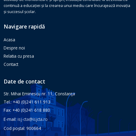
continuă a educației și la crearea unui mediu care încurajează inovația
și succesul școlar.
Navigare rapidă
Acasa
Despre noi
Relatia cu presa
Contact
Date de contact
Str. Mihai Eminescu nr. 11, Constanţa
Tel.: +40 (0)241 611 913
Fax: +40 (0)241 618 880
E-mail:
isj-cta@isjcta.ro
Cod poștal: 900664