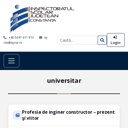
+40 0241 611 913
isj-
Login
cta@isjcta.ro
universitar
Profesia de inginer constructor – prezent
şi viitor