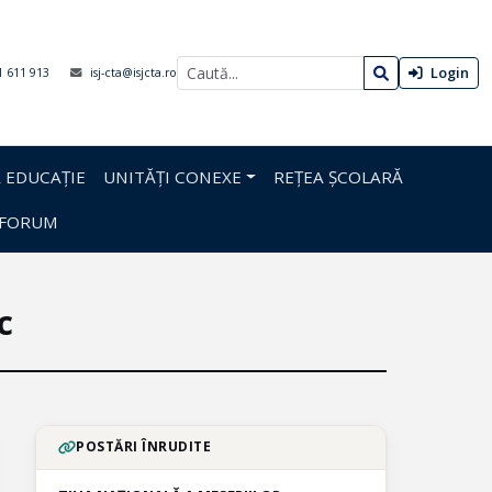
Login
1 611 913
isj-cta@isjcta.ro
 EDUCAȚIE
UNITĂȚI CONEXE
REȚEA ȘCOLARĂ
FORUM
c
POSTĂRI ÎNRUDITE