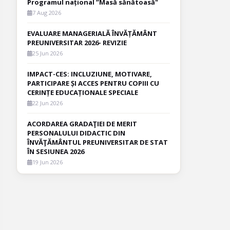
Programul național ”Masă sănătoasă"
7 Aug 2026
EVALUARE MANAGERIALĂ ÎNVĂȚĂMÂNT
PREUNIVERSITAR 2026- REVIZIE
25 Jun 2026
IMPACT-CES: INCLUZIUNE, MOTIVARE,
PARTICIPARE ȘI ACCES PENTRU COPIII CU
CERINȚE EDUCAȚIONALE SPECIALE
22 Jun 2026
ACORDAREA GRADAŢIEI DE MERIT
PERSONALULUI DIDACTIC DIN
ÎNVĂŢĂMÂNTUL PREUNIVERSITAR DE STAT
ÎN SESIUNEA 2026
19 Jun 2026