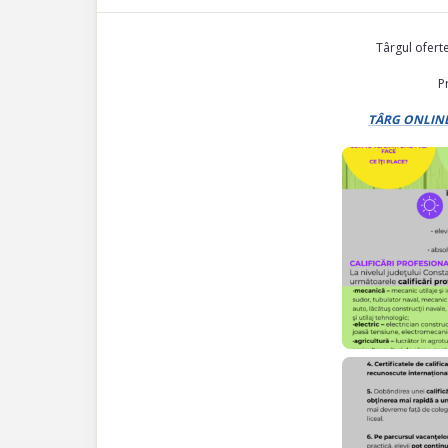
Târgul ofert
P
TÂRG ONLIN