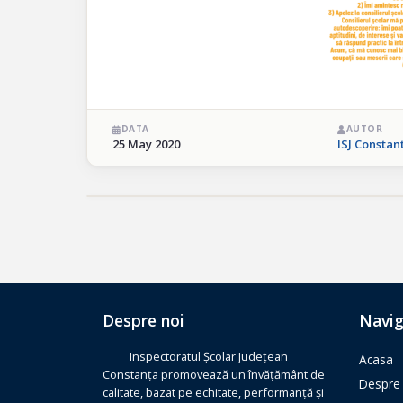
DATA
AUTOR
25 May 2020
ISJ Constan
Despre noi
Navig
Inspectoratul Școlar Județean
Acasa
Constanța promovează un învățământ de
Despre 
calitate, bazat pe echitate, performanță și