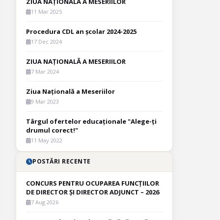
ZIUA NAȚIONALĂ A MESERIILOR
11 Mar 2025
Procedura CDL an școlar 2024-2025
17 Dec 2024
ZIUA NAȚIONALĂ A MESERIILOR
7 Mar 2024
Ziua Națională a Meseriilor
9 Mar 2023
Târgul ofertelor educaționale "Alege-ți
drumul corect!"
11 May 2022
POSTĂRI RECENTE
CONCURS PENTRU OCUPAREA FUNCȚIILOR
DE DIRECTOR ȘI DIRECTOR ADJUNCT – 2026
7 Aug 2026