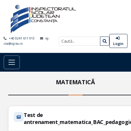
+40 0241 611 913
isj-
Login
cta@isjcta.ro
MATEMATICĂ
Test de
antrenament_matematica_BAC_pedagogi