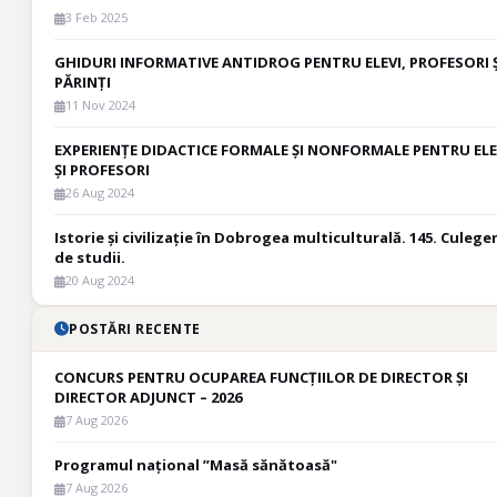
3 Feb 2025
GHIDURI INFORMATIVE ANTIDROG PENTRU ELEVI, PROFESORI Ș
PĂRINȚI
11 Nov 2024
EXPERIENȚE DIDACTICE FORMALE ȘI NONFORMALE PENTRU ELE
ȘI PROFESORI
26 Aug 2024
Istorie și civilizație în Dobrogea multiculturală. 145. Culege
de studii.
20 Aug 2024
POSTĂRI RECENTE
CONCURS PENTRU OCUPAREA FUNCȚIILOR DE DIRECTOR ȘI
DIRECTOR ADJUNCT – 2026
7 Aug 2026
Programul național ”Masă sănătoasă"
7 Aug 2026