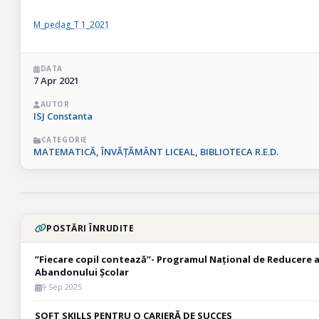
M_pedag_T 1_2021
DATA
7 Apr 2021
AUTOR
ISJ Constanta
CATEGORIE
MATEMATICĂ
,
ÎNVĂȚĂMÂNT LICEAL
,
BIBLIOTECA R.E.D.
POSTĂRI ÎNRUDITE
”Fiecare copil contează”- Programul Național de Reducere 
Abandonului Școlar
9 Sep 2025
SOFT SKILLS PENTRU O CARIERĂ DE SUCCES