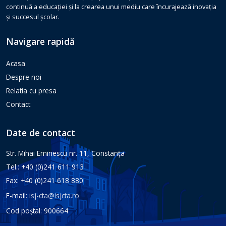
continuă a educației și la crearea unui mediu care încurajează inovația
și succesul școlar.
Navigare rapidă
Acasa
Despre noi
Relatia cu presa
Contact
Date de contact
Str. Mihai Eminescu nr. 11, Constanţa
Tel.: +40 (0)241 611 913
Fax: +40 (0)241 618 880
E-mail:
isj-cta@isjcta.ro
Cod poștal: 900664