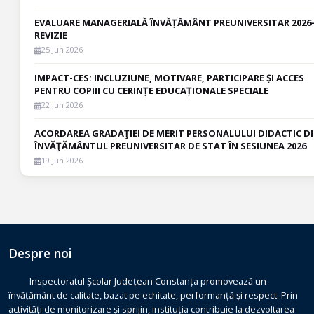
EVALUARE MANAGERIALĂ ÎNVĂȚĂMÂNT PREUNIVERSITAR 2026
REVIZIE
25 Jun 2026
IMPACT-CES: INCLUZIUNE, MOTIVARE, PARTICIPARE ȘI ACCES
PENTRU COPIII CU CERINȚE EDUCAȚIONALE SPECIALE
22 Jun 2026
ACORDAREA GRADAŢIEI DE MERIT PERSONALULUI DIDACTIC D
ÎNVĂŢĂMÂNTUL PREUNIVERSITAR DE STAT ÎN SESIUNEA 2026
19 Jun 2026
Despre noi
Inspectoratul Școlar Județean Constanța promovează un
învățământ de calitate, bazat pe echitate, performanță și respect. Prin
activități de monitorizare și sprijin, instituția contribuie la dezvoltarea