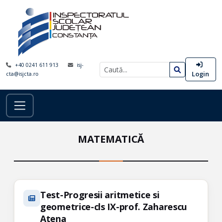
+40 0241 611 913
isj-
Login
cta@isjcta.ro
MATEMATICĂ
Test-Progresii aritmetice si
geometrice-cls IX-prof. Zaharescu
Atena