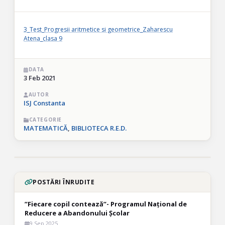
3_Test_Progresii aritmetice si geometrice_Zaharescu
Atena_clasa 9
DATA
3 Feb 2021
AUTOR
ISJ Constanta
CATEGORIE
MATEMATICĂ
,
BIBLIOTECA R.E.D.
POSTĂRI ÎNRUDITE
”Fiecare copil contează”- Programul Național de
Reducere a Abandonului Școlar
9 Sep 2025