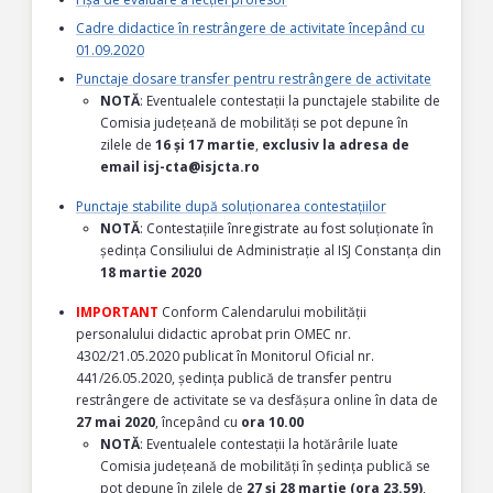
Cadre didactice în restrângere de activitate începând cu
01.09.2020
Punctaje dosare transfer pentru restrângere de activitate
NOTĂ
: Eventualele contestații la punctajele stabilite de
Comisia județeană de mobilități se pot depune în
zilele de
16 și 17 martie
,
exclusiv la adresa de
email isj-cta@isjcta.ro
Punctaje stabilite după soluționarea contestațiilor
NOTĂ
: Contestațiile înregistrate au fost soluționate în
ședința Consiliului de Administrație al ISJ Constanța din
18 martie 2020
IMPORTANT
Conform Calendarului mobilității
personalului didactic aprobat prin OMEC nr.
4302/21.05.2020 publicat în Monitorul Oficial nr.
441/26.05.2020, ședința publică de transfer pentru
restrângere de activitate se va desfășura online în data de
27 mai 2020
, începând cu
ora 10.00
NOTĂ
: Eventualele contestații la hotărârile luate
Comisia județeană de mobilități în ședința publică se
pot depune în zilele de
27 și 28 martie (ora 23.59)
,