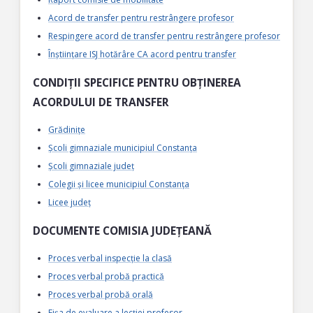
Acord de transfer pentru restrângere profesor
Respingere acord de transfer pentru restrângere profesor
Înștiințare ISJ hotărâre CA acord pentru transfer
CONDIȚII SPECIFICE PENTRU OBȚINEREA
ACORDULUI DE TRANSFER
Grădinițe
Școli gimnaziale municipiul Constanța
Școli gimnaziale județ
Colegii și licee municipiul Constanța
Licee județ
DOCUMENTE COMISIA JUDEȚEANĂ
Proces verbal inspecție la clasă
Proces verbal probă practică
Proces verbal probă orală
Fișa de evaluare a lecției profesor