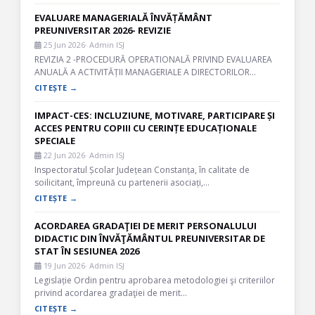
EVALUARE MANAGERIALĂ ÎNVĂȚĂMÂNT
PREUNIVERSITAR 2026- REVIZIE
25 Jun 2026
· Admin ISJ
REVIZIA 2 -PROCEDURĂ OPERATIONALĂ PRIVIND EVALUAREA
ANUALĂ A ACTIVITĂȚII MANAGERIALE A DIRECTORILOR…
CITEȘTE →
IMPACT-CES: INCLUZIUNE, MOTIVARE, PARTICIPARE ȘI
ACCES PENTRU COPIII CU CERINȚE EDUCAȚIONALE
SPECIALE
22 Jun 2026
· Admin ISJ
Inspectoratul Școlar Județean Constanța, în calitate de
soilicitant, împreună cu partenerii asociați,…
CITEȘTE →
ACORDAREA GRADAŢIEI DE MERIT PERSONALULUI
DIDACTIC DIN ÎNVĂŢĂMÂNTUL PREUNIVERSITAR DE
STAT ÎN SESIUNEA 2026
19 Jun 2026
· Admin ISJ
Legislație Ordin pentru aprobarea metodologiei şi criteriilor
privind acordarea gradaţiei de merit…
CITEȘTE →