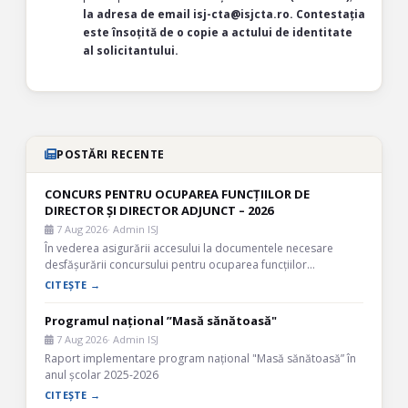
la adresa de email isj-cta@isjcta.ro. Contestația
este însoțită de o copie a actului de identitate
al solicitantului.
POSTĂRI RECENTE
CONCURS PENTRU OCUPAREA FUNCȚIILOR DE
DIRECTOR ȘI DIRECTOR ADJUNCT – 2026
7 Aug 2026
· Admin ISJ
În vederea asigurării accesului la documentele necesare
desfășurării concursului pentru ocuparea funcțiilor…
CITEȘTE →
Programul național ”Masă sănătoasă"
7 Aug 2026
· Admin ISJ
Raport implementare program național "Masă sănătoasă” în
anul școlar 2025-2026
CITEȘTE →