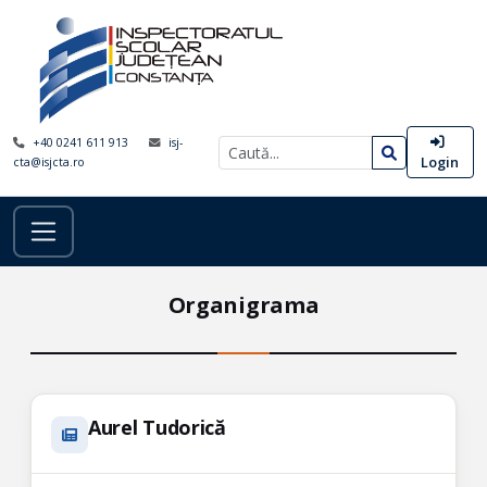
+40 0241 611 913
isj-
Login
cta@isjcta.ro
Organigrama
Aurel Tudorică