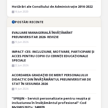
Hotărâri ale Consiliului de Administrație 2016-2022
16 Jun 2020
POSTĂRI RECENTE
EVALUARE MANAGERIALĂ ÎNVĂȚĂMÂNT
PREUNIVERSITAR 2026- REVIZIE
25 Jun 2026
IMPACT-CES: INCLUZIUNE, MOTIVARE, PARTICIPARE ȘI
ACCES PENTRU COPIII CU CERINȚE EDUCAȚIONALE
SPECIALE
22 Jun 2026
ACORDAREA GRADAŢIEI DE MERIT PERSONALULUI
DIDACTIC DIN ÎNVĂŢĂMÂNTUL PREUNIVERSITAR DE
STAT ÎN SESIUNEA 2026
19 Jun 2026
”SPRIJIN – Servicii personalizate pentru reușita și
incluziunea în învățământul profesional”-Cod
MySMIS2021+: 348970