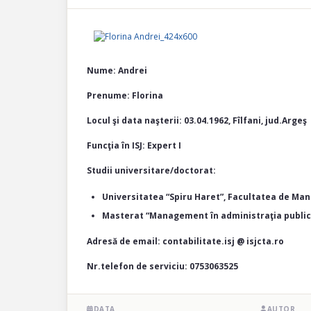
Nume: Andrei
Prenume: Florina
Locul şi data naşterii: 03.04.1962, Fîlfani, jud.Argeş
Funcţia în ISJ: Expert I
Studii universitare/doctorat:
Universitatea “Spiru Haret”, Facultatea de Ma
Masterat “Management în administraţia public
Adresă de email: contabilitate.isj @ isjcta.ro
Nr.telefon de serviciu: 0753063525
DATA
AUTOR