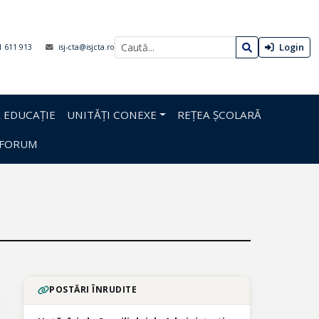
Login
1 611 913
isj-cta@isjcta.ro
 EDUCAȚIE
UNITĂȚI CONEXE
REȚEA ȘCOLARĂ
FORUM
POSTĂRI ÎNRUDITE