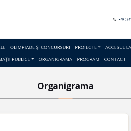
+40 024
LE
OLIMPIADE ŞI CONCURSURI
PROIECTE
ACCESUL LA
AȚII PUBLICE
ORGANIGRAMA
PROGRAM
CONTACT
Organigrama