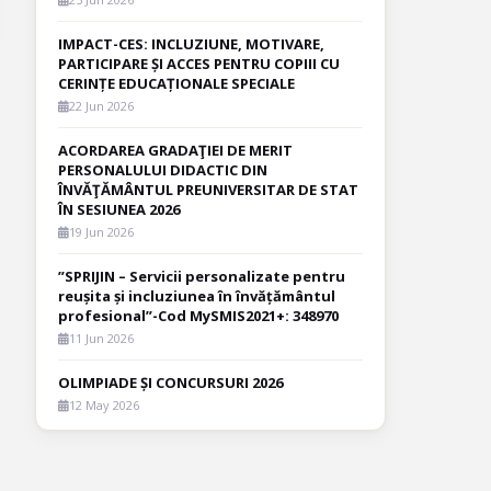
IMPACT-CES: INCLUZIUNE, MOTIVARE,
PARTICIPARE ȘI ACCES PENTRU COPIII CU
CERINȚE EDUCAȚIONALE SPECIALE
22 Jun 2026
ACORDAREA GRADAŢIEI DE MERIT
PERSONALULUI DIDACTIC DIN
ÎNVĂŢĂMÂNTUL PREUNIVERSITAR DE STAT
ÎN SESIUNEA 2026
19 Jun 2026
”SPRIJIN – Servicii personalizate pentru
reușita și incluziunea în învățământul
profesional”-Cod MySMIS2021+: 348970
11 Jun 2026
OLIMPIADE ȘI CONCURSURI 2026
12 May 2026