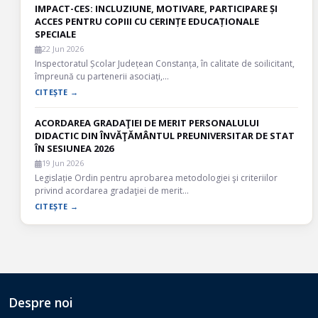
IMPACT-CES: INCLUZIUNE, MOTIVARE, PARTICIPARE ȘI
ACCES PENTRU COPIII CU CERINȚE EDUCAȚIONALE
SPECIALE
22 Jun 2026
Inspectoratul Școlar Județean Constanța, în calitate de soilicitant,
împreună cu partenerii asociați,…
CITEȘTE →
ACORDAREA GRADAŢIEI DE MERIT PERSONALULUI
DIDACTIC DIN ÎNVĂŢĂMÂNTUL PREUNIVERSITAR DE STAT
ÎN SESIUNEA 2026
19 Jun 2026
Legislație Ordin pentru aprobarea metodologiei şi criteriilor
privind acordarea gradaţiei de merit…
CITEȘTE →
Despre noi