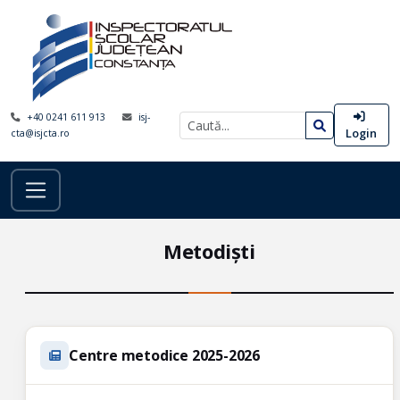
+40 0241 611 913
isj-
Login
cta@isjcta.ro
Metodiști
Centre metodice 2025-2026