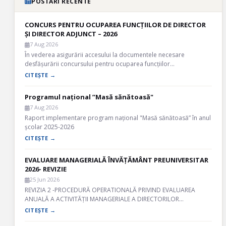
POSTĂRI RECENTE
CONCURS PENTRU OCUPAREA FUNCȚIILOR DE DIRECTOR
ȘI DIRECTOR ADJUNCT – 2026
7 Aug 2026
În vederea asigurării accesului la documentele necesare
desfășurării concursului pentru ocuparea funcțiilor…
CITEȘTE →
Programul național ”Masă sănătoasă"
7 Aug 2026
Raport implementare program național "Masă sănătoasă” în anul
școlar 2025-2026
CITEȘTE →
EVALUARE MANAGERIALĂ ÎNVĂȚĂMÂNT PREUNIVERSITAR
2026- REVIZIE
25 Jun 2026
REVIZIA 2 -PROCEDURĂ OPERATIONALĂ PRIVIND EVALUAREA
ANUALĂ A ACTIVITĂȚII MANAGERIALE A DIRECTORILOR…
CITEȘTE →