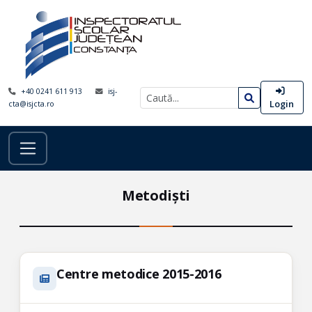
+40 0241 611 913
isj-
Login
cta@isjcta.ro
Metodiști
Centre metodice 2015-2016