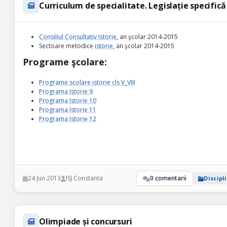
Curriculum de specialitate. Legislație specifică
Consiliul Consultativ Istorie
, an şcolar 2014-2015
Sectoare metodice
istorie
, an şcolar 2014-2015
Programe şcolare:
Programe scolare istorie cls V_VIII
Programa Istorie 9
Programa Istorie 10
Programa Istorie 11
Programa Istorie 12
24 Jun 2013
ISJ Constanta
0 comentarii
Discipl
Olimpiade și concursuri