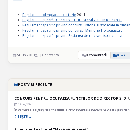
Regulament olimpiada de istorie
2014
Regulament specific Concurs Cultura si civilizatie in Romania
Regulament specific privind concursul Istorie si societate in dime
Regulament specific privind concursul Memoria Holocaustului
Regulament specific privind Sesiunea de referate istorie elevi
24 Jun 2013
ISJ Constanta
0 comentarii
Discipl
POSTĂRI RECENTE
CONCURS PENTRU OCUPAREA FUNCȚIILOR DE DIRECTOR ȘI DIR
7 Aug 2026
În vederea asigurării accesului la documentele necesare desfășurării 
CITEȘTE →
Programul național ”Masă sănătoasă"