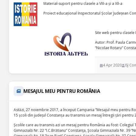
Material-suport pentru clasele a VIII-a și a XII-a
Proiect educațional Inspectoratul Școlar Județean Co
Site web pentru clasele I
Autor: Prof. Paula Carm
”Nicolae Rotaru” Const
4 Apr 2020
ISJ Co
MESAJUL MEU PENTRU ROMÂNIA
Astăzi, 27 noiembrie 2017, a început Campania ”Mesajul meu pentru Româ
15 școli din județul Constanța au transmis un mesaj întregii țări pent
Școlile care au transmis azi un mesaj pentru România au fost: Colegiul 
Gimnazială Nr. 22 ”I.C.Brătianu” Constanţa, Şcoala Gimnazială Nr. 39 ”N
Gimnazială Nr. 18 ”Jean Bart” Constanţa, Școala Gimnazială Nr. 37 Const