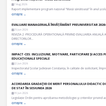
7 Aug 2026
Raport implementare program național "Masă sănătoasă” în anul șco
CITEȘTE →
EVALUARE MANAGERIALĂ ÎNVĂȚĂMÂNT PREUNIVERSITAR 2026- 
25 Jun 2026
REVIZIA 2 -PROCEDURĂ OPERATIONALĂ PRIVIND EVALUAREA ANUALĂ A 
DIRECTORILOR…
CITEȘTE →
IMPACT-CES: INCLUZIUNE, MOTIVARE, PARTICIPARE ȘI ACCES P
EDUCAȚIONALE SPECIALE
22 Jun 2026
Inspectoratul Școlar Județean Constanța, în calitate de soilicitant, împ
CITEȘTE →
ACORDAREA GRADAŢIEI DE MERIT PERSONALULUI DIDACTIC D
DE STAT ÎN SESIUNEA 2026
19 Jun 2026
Legislație Ordin pentru aprobarea metodologiei şi criteriilor privind 
CITEȘTE →