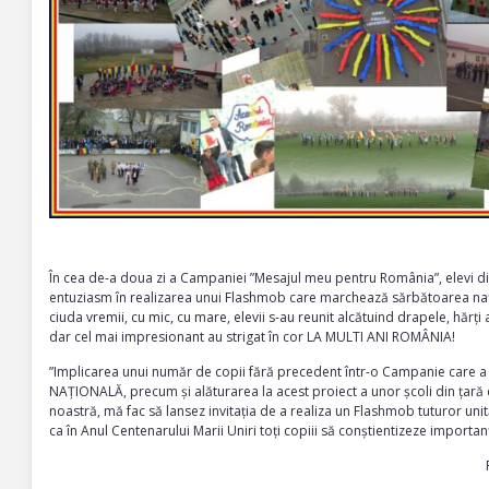
În cea de-a doua zi a Campaniei ”Mesajul meu pentru România”, elevi din
entuziasm în realizarea unui Flashmob care marchează sărbătoarea națio
ciuda vremii, cu mic, cu mare, elevii s-au reunit alcătuind drapele, hărț
dar cel mai impresionant au strigat în cor LA MULTI ANI ROMÂNIA!
”Implicarea unui număr de copii fără precedent într-o Campanie care 
NAȚIONALĂ, precum și alăturarea la acest proiect a unor școli din țară
noastră, mă fac să lansez invitația de a realiza un Flashmob tuturor unit
ca în Anul Centenarului Marii Uniri toți copiii să conștientizeze importa