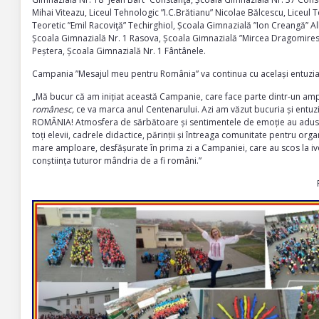
Mihai Viteazu, Liceul Tehnologic ”I.C.Brătianu” Nicolae Bălcescu, Liceul
Teoretic ”Emil Racoviţă” Techirghiol, Școala Gimnazială ”Ion Creangă” Al
Școala Gimnazială Nr. 1 Rasova, Școala Gimnazială ”Mircea Dragomires
Peștera, Școala Gimnazială Nr. 1 Fântânele.
Campania ”Mesajul meu pentru România” va continua cu același entuzias
„Mă bucur că am inițiat această Campanie, care face parte dintr-un am
românesc,
ce va marca anul Centenarului. Azi am văzut bucuria și entuz
ROMÂNIA! Atmosfera de sărbătoare și sentimentele de emoție au adus lacr
toți elevii, cadrele didactice, părinții și întreaga comunitate pentru orga
mare amploare, desfășurate în prima zi a Campaniei, care au scos la ivea
conștiința tuturor mândria de a fi români.”