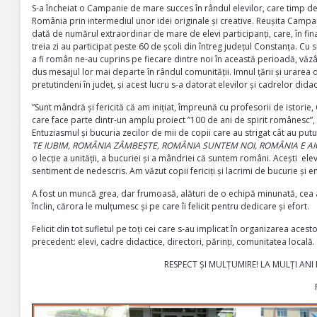
S-a încheiat o Campanie de mare succes în rândul elevilor, care timp de
România prin intermediul unor idei originale și creative. Reușita Camp
dată de numărul extraordinar de mare de elevi participanți, care, în fina
treia zi au participat peste 60 de școli din întreg județul Constanța. Cu
a fi român ne-au cuprins pe fiecare dintre noi în această perioadă, văz
dus mesajul lor mai departe în rândul comunității. Imnul țării și urare
pretutindeni în județ, și acest lucru s-a datorat elevilor și cadrelor did
”Sunt mândră și fericită că am inițiat, împreună cu profesorii de istor
care face parte dintr-un amplu proiect ”100 de ani de spirit românesc”, 
Entuziasmul și bucuria zecilor de mii de copii care au strigat cât au put
TE IUBIM, ROMÂNIA ZÂMBEȘTE, ROMÂNIA SUNTEM NOI, ROMÂNIA E AI
o lecție a unității, a bucuriei și a mândriei că suntem români. Acești ele
sentiment de nedescris. Am văzut copii fericiți și lacrimi de bucurie și em
A fost un muncă grea, dar frumoasă, alături de o echipă minunată, cea a
înclin, cărora le mulțumesc și pe care îi felicit pentru dedicare și efort.
Felicit din tot sufletul pe toți cei care s-au implicat în organizarea acest
precedent: elevi, cadre didactice, directori, părinți, comunitatea locală.
RESPECT ȘI MULȚUMIRE! LA MULȚI ANI