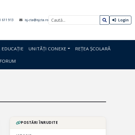
Login
1 611 913
isj-cta@isjcta.ro
 EDUCAȚIE
UNITĂȚI CONEXE
REȚEA ȘCOLARĂ
FORUM
POSTĂRI ÎNRUDITE