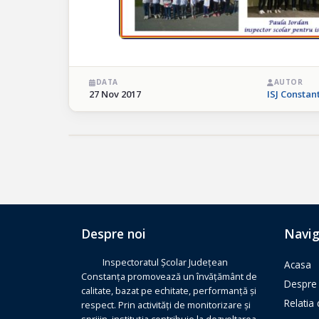
DATA
AUTOR
27 Nov 2017
ISJ Constan
Despre noi
Navig
Inspectoratul Școlar Județean
Acasa
Constanța promovează un învățământ de
Despre 
calitate, bazat pe echitate, performanță și
Relatia
respect. Prin activități de monitorizare și