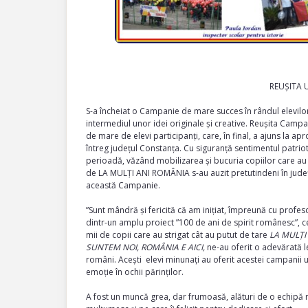
REUȘITA 
S-a încheiat o Campanie de mare succes în rândul elevilo
intermediul unor idei originale și creative. Reușita Cam
de mare de elevi participanți, care, în final, a ajuns la ap
întreg județul Constanța. Cu siguranță sentimentul patriot
perioadă, văzând mobilizarea și bucuria copiilor care au d
de LA MULȚI ANI ROMÂNIA s-au auzit pretutindeni în județ, 
această Campanie.
”Sunt mândră și fericită că am inițiat, împreună cu profe
dintr-un amplu proiect ”100 de ani de spirit românesc”, ce
mii de copii care au strigat cât au putut de tare
LA MULȚI
SUNTEM NOI, ROMÂNIA E AICI,
ne-au oferit o adevărată le
români. Acești elevi minunați au oferit acestei campanii un
emoție în ochii părinților.
A fost un muncă grea, dar frumoasă, alături de o echipă mi