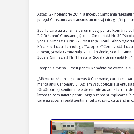
Astăzi, 27 noiembrie 2017, a început Campania ”Mesajul me
județul Constanța au transmis un mesaj întregii țări pe
Școlile care au transmis azi un mesaj pentru România au 
”I.C.Brătianu” Constanţa, Şcoala Gimnazială Nr. 39 ”Nicol
Școala Gimnazială Nr. 37 Constanţa, Liceul Tehnologic ”Mih
Bălcescu, Liceul Tehnologic ”Axiopolis” Cernavodă, Liceul
Albești, Școala Gimnazială Nr. 1 Fântânele, Școala Gimn
Școala Gimnazială Nr. 1 Peștera, Școala Gimnazială Nr. 1
Campania ”Mesajul meu pentru România” va continua cu ac
„Mă bucur că am inițiat această Campanie, care face part
marca anul Centenarului. Azi am văzut bucuria și entuzi
sărbătoare și sentimentele de emoție au adus lacrimi de bucur
întreaga comunitate pentru organizarea și implicarea în 
care au scos la iveală sentimentul patriotic, cultivând în 