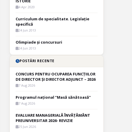
ISTORIE
4 Apr 2020
Curriculum de specialitate. Legislație
specifică
24 Jun 2013
Olimpiade și concursuri
24 Jun 2013
POSTĂRI RECENTE
CONCURS PENTRU OCUPAREA FUNCȚIILOR
DE DIRECTOR ȘI DIRECTOR ADJUNCT – 2026
7 Aug 2026
Programul național ”Masă sănătoasă"
7 Aug 2026
EVALUARE MANAGERIALĂ ÎNVĂȚĂMÂNT
PREUNIVERSITAR 2026- REVIZIE
25 Jun 2026