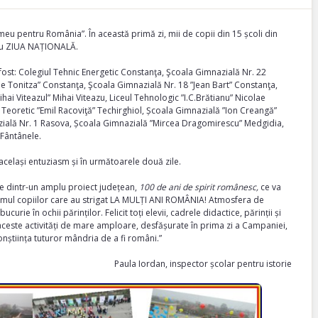
u pentru România”. În această primă zi, mii de copii din 15 școli din
ntru ZIUA NAȚIONALĂ.
fost: Colegiul Tehnic Energetic Constanţa, Şcoala Gimnazială Nr. 22
ae Tonitza” Constanţa, Şcoala Gimnazială Nr. 18 ”Jean Bart” Constanţa,
ai Viteazul” Mihai Viteazu, Liceul Tehnologic ”I.C.Brătianu” Nicolae
 Teoretic ”Emil Racoviţă” Techirghiol, Școala Gimnazială ”Ion Creangă”
azială Nr. 1 Rasova, Școala Gimnazială ”Mircea Dragomirescu” Medgidia,
 Fântânele.
elași entuziasm și în următoarele două zile.
e dintr-un amplu proiect județean,
100 de ani de spirit românesc,
ce va
asmul copiilor care au strigat LA MULȚI ANI ROMÂNIA! Atmosfera de
ie în ochii părinților. Felicit toți elevii, cadrele didactice, părinții și
aceste activități de mare amploare, desfășurate în prima zi a Campaniei,
conștiința tuturor mândria de a fi români.”
Paula Iordan, inspector școlar pentru istorie