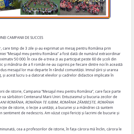
UNEI CAMPANII DE SUCCES
r, care timp de 3 zile și-au exprimat un mesaj pentru România prin
paniei ”Mesajul meu pentru România” a fost dată de numărul extraordinar
roximativ 50 000. În cea de-a treia zi au participat peste 60 de școli din
ic și mândria de a fi român ne-au cuprins pe fiecare dintre noi în această
us mesajul lor mai departe în rândul comunității. Imnul țării și urarea
și acest lucru s-a datorat elevilor și cadrelor didactice implicate în
sorii de istorie, Campania ”Mesajul meu pentru România”, care face parte
 va sărbători Centenarul Marii Uniri. Entuziasmul și bucuria zecilor de
 ANI ROMÂNIA, ROMÂNIA TE IUBIM, ROMÂNIA ZÂMBEȘTE, ROMÂNIA
cție de istorie, o lecție a unității, a bucuriei și a mândriei că suntem
 sentiment de nedescris. Am văzut copii fericiți și lacrimi de bucurie și
nunată, cea a profesorilor de istorie, în fața cărora mă înclin, cărora le