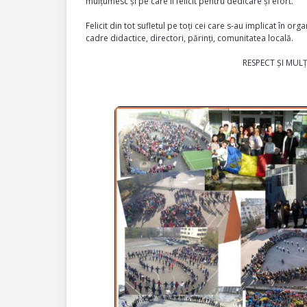
mulțumesc și pe care îi felicit pentru dedicare și efort.
Felicit din tot sufletul pe toți cei care s-au implicat în o
cadre didactice, directori, părinți, comunitatea locală.
RESPECT ȘI MUL