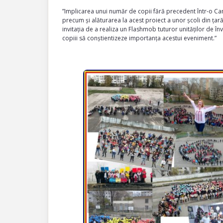
”Implicarea unui număr de copii fără precedent într-o
precum și alăturarea la acest proiect a unor școli din ța
invitația de a realiza un Flashmob tuturor unităților de înv
copiii să conștientizeze importanța acestui eveniment.”