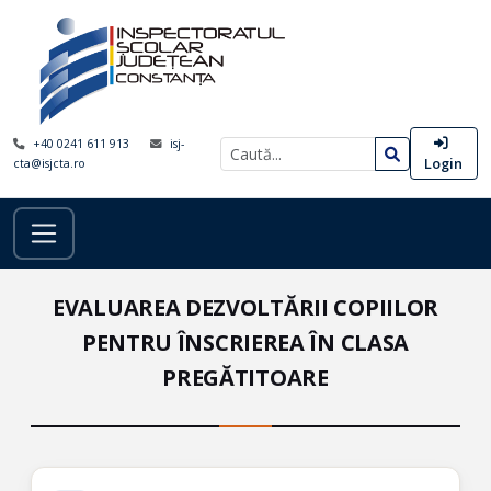
+40 0241 611 913
isj-
Login
cta@isjcta.ro
EVALUAREA DEZVOLTĂRII COPIILOR
PENTRU ÎNSCRIEREA ÎN CLASA
PREGĂTITOARE