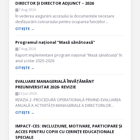
DIRECTOR ȘI DIRECTOR ADJUNCT – 2026
7 Aug 2026
În vederea asigurării accesului la documentele necesare
desfășurării concursului pentru ocuparea funcțiilor…
CITEȘTE →
Programul național ”Masă sănătoasă"
7 Aug 2026
Raport implementare program național "Masă sănătoasă” în
anul școlar 2025-2026
CITEȘTE →
EVALUARE MANAGERIALĂ ÎNVĂȚĂMÂNT
PREUNIVERSITAR 2026- REVIZIE
25 Jun 2026
REVIZIA 2 -PROCEDURĂ OPERATIONALĂ PRIVIND EVALUAREA
ANUALĂ A ACTIVITĂȚII MANAGERIALE A DIRECTORILOR…
CITEȘTE →
IMPACT-CES: INCLUZIUNE, MOTIVARE, PARTICIPARE ȘI
ACCES PENTRU COPIII CU CERINȚE EDUCAȚIONALE
SPECIALE