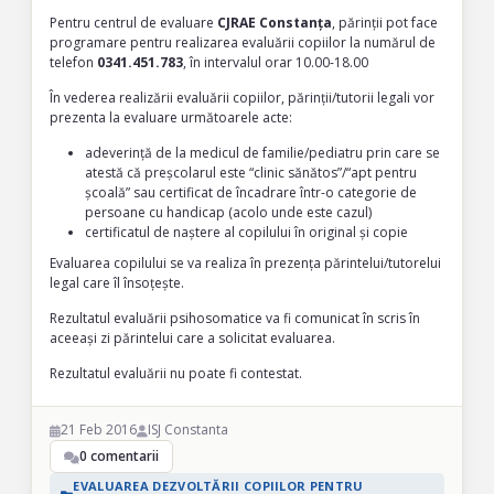
Pentru centrul de evaluare
CJRAE Constanța
, părinții pot face
programare pentru realizarea evaluării copiilor la numărul de
telefon
0341.451.783
, în intervalul orar 10.00-18.00
În vederea realizării evaluării copiilor, părinții/tutorii legali vor
prezenta la evaluare următoarele acte:
adeverință de la medicul de familie/pediatru prin care se
atestă că preșcolarul este “clinic sănătos”/“apt pentru
școală” sau certificat de încadrare într-o categorie de
persoane cu handicap (acolo unde este cazul)
certificatul de naștere al copilului în original și copie
Evaluarea copilului se va realiza în prezența părintelui/tutorelui
legal care îl însoțește.
Rezultatul evaluării psihosomatice va fi comunicat în scris în
aceeași zi părintelui care a solicitat evaluarea.
Rezultatul evaluării nu poate fi contestat.
21 Feb 2016
ISJ Constanta
0 comentarii
EVALUAREA DEZVOLTĂRII COPIILOR PENTRU