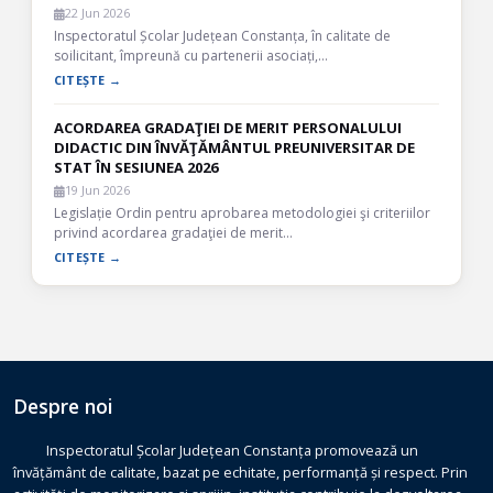
22 Jun 2026
Inspectoratul Școlar Județean Constanța, în calitate de
soilicitant, împreună cu partenerii asociați,…
CITEȘTE →
ACORDAREA GRADAŢIEI DE MERIT PERSONALULUI
DIDACTIC DIN ÎNVĂŢĂMÂNTUL PREUNIVERSITAR DE
STAT ÎN SESIUNEA 2026
19 Jun 2026
Legislație Ordin pentru aprobarea metodologiei şi criteriilor
privind acordarea gradaţiei de merit…
CITEȘTE →
Despre noi
Inspectoratul Școlar Județean Constanța promovează un
învățământ de calitate, bazat pe echitate, performanță și respect. Prin