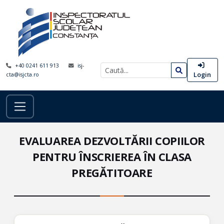
+40 0241 611 913
isj-
Login
cta@isjcta.ro
EVALUAREA DEZVOLTĂRII COPIILOR
PENTRU ÎNSCRIEREA ÎN CLASA
PREGĂTITOARE