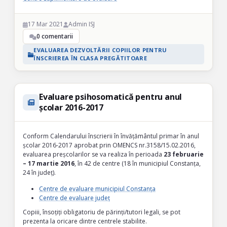
17 Mar 2021
Admin ISJ
0 comentarii
EVALUAREA DEZVOLTĂRII COPIILOR PENTRU
ÎNSCRIEREA ÎN CLASA PREGĂTITOARE
Evaluare psihosomatică pentru anul
școlar 2016-2017
Conform Calendarului înscrierii în învățământul primar în anul
școlar 2016-2017 aprobat prin OMENCS nr.3158/15.02.2016,
evaluarea preșcolarilor se va realiza în perioada
23 februarie
– 17 martie 2016
, în 42 de centre (18 în municipiul Constanța,
24 în județ).
Centre de evaluare municipiul Constanța
Centre de evaluare județ
Copiii, însoțiți obligatoriu de părinți/tutori legali, se pot
prezenta la oricare dintre centrele stabilite.