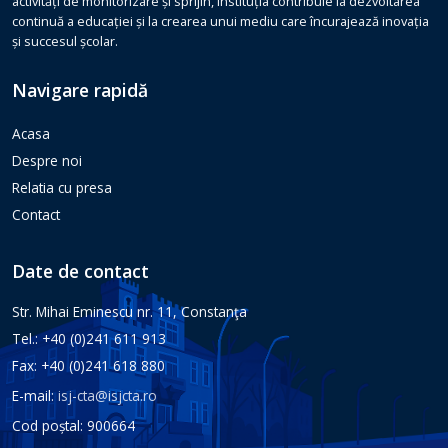
activități de monitorizare și sprijin, instituția contribuie la dezvoltarea
continuă a educației și la crearea unui mediu care încurajează inovația
și succesul școlar.
Navigare rapidă
Acasa
Despre noi
Relatia cu presa
Contact
Date de contact
Str. Mihai Eminescu nr. 11, Constanţa
Tel.: +40 (0)241 611 913
Fax: +40 (0)241 618 880
E-mail:
isj-cta@isjcta.ro
Cod poștal: 900664