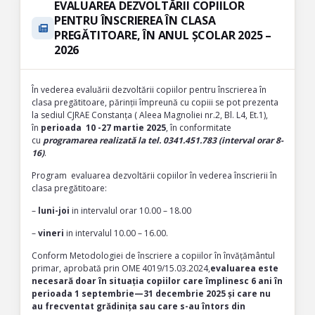
EVALUAREA DEZVOLTĂRII COPIILOR
PENTRU ÎNSCRIEREA ÎN CLASA
PREGĂTITOARE, ÎN ANUL ȘCOLAR 2025 –
2026
În vederea evaluării dezvoltării copiilor pentru înscrierea în
clasa pregătitoare, părinții împreună cu copiii se pot prezenta
la sediul CJRAE Constanța ( Aleea Magnoliei nr.2, Bl. L4, Et.1),
în
perioada 10 -27 martie 2025
, în conformitate
cu
programarea realizată la tel. 0341.451.783 (interval orar 8-
16)
.
Program evaluarea dezvoltării copiilor în vederea înscrierii în
clasa pregătitoare:
–
luni-joi
in intervalul orar 10.00 – 18.00
–
vineri
in intervalul 10.00 – 16.00.
Conform Metodologiei de înscriere a copiilor în învățământul
primar, aprobată prin OME 4019/15.03.2024,
evaluarea este
necesară doar în situația copiilor care împlinesc 6 ani în
perioada 1 septembrie—31 decembrie 2025 și care nu
au frecventat grădinița sau care s-au întors din