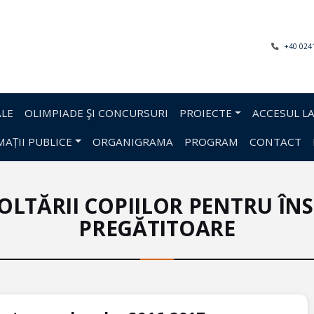
+40 024
LE
OLIMPIADE ŞI CONCURSURI
PROIECTE
ACCESUL LA
AȚII PUBLICE
ORGANIGRAMA
PROGRAM
CONTACT
LTĂRII COPIILOR PENTRU ÎNS
PREGĂTITOARE