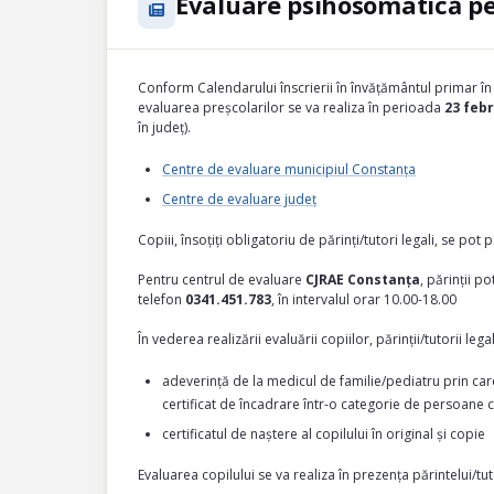
Evaluare psihosomatică pe
Conform Calendarului înscrierii în învățământul primar 
evaluarea preșcolarilor se va realiza în perioada
23 febr
în județ).
Centre de evaluare municipiul Constanța
Centre de evaluare județ
Copiii, însoțiți obligatoriu de părinți/tutori legali, se pot 
Pentru centrul de evaluare
CJRAE Constanța
, părinții p
telefon
0341.451.783
, în intervalul orar 10.00-18.00
În vederea realizării evaluării copiilor, părinții/tutorii l
adeverință de la medicul de familie/pediatru prin care
certificat de încadrare într-o categorie de persoane 
certificatul de naștere al copilului în original și copie
Evaluarea copilului se va realiza în prezența părintelui/tuto