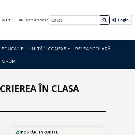
Login
1 611 913
isj-cta@isjcta.ro
 EDUCAȚIE
UNITĂȚI CONEXE
REȚEA ȘCOLARĂ
FORUM
CRIEREA ÎN CLASA
POSTĂRI ÎNRUDITE