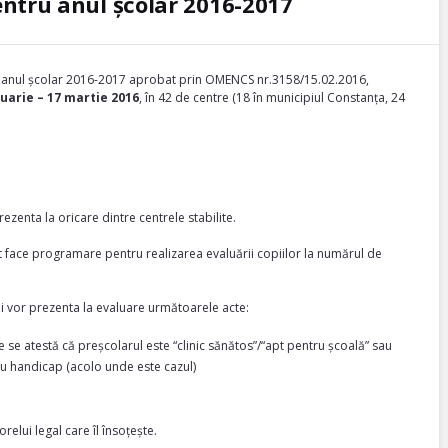
ntru anul școlar 2016-2017
în anul școlar 2016-2017 aprobat prin OMENCS nr.3158/15.02.2016,
uarie – 17 martie 2016
, în 42 de centre (18 în municipiul Constanța, 24
prezenta la oricare dintre centrele stabilite.
ot face programare pentru realizarea evaluării copiilor la numărul de
egali vor prezenta la evaluare următoarele acte:
 se atestă că preșcolarul este “clinic sănătos”/“apt pentru școală” sau
cu handicap (acolo unde este cazul)
relui legal care îl însoțește.