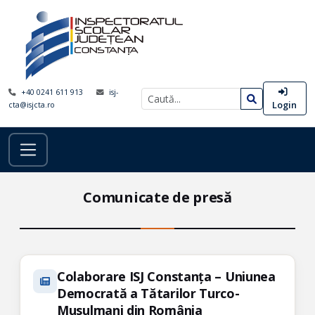
+40 0241 611 913
isj-
Login
cta@isjcta.ro
Comunicate de presă
Colaborare ISJ Constanța – Uniunea
Democrată a Tătarilor Turco-
Musulmani din România