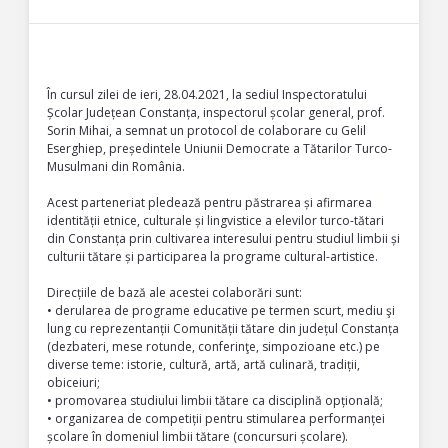
În cursul zilei de ieri, 28.04.2021, la sediul Inspectoratului
Școlar Județean Constanța, inspectorul școlar general, prof.
Sorin Mihai, a semnat un protocol de colaborare cu Gelil
Eserghiep, președintele Uniunii Democrate a Tătarilor Turco-
Musulmani din România.
Acest parteneriat pledează pentru păstrarea și afirmarea
identității etnice, culturale și lingvistice a elevilor turco-tătari
din Constanța prin cultivarea interesului pentru studiul limbii și
culturii tătare și participarea la programe cultural-artistice.
Direcțiile de bază ale acestei colaborări sunt:
• derularea de programe educative pe termen scurt, mediu şi
lung cu reprezentanții Comunității tătare din județul Constanța
(dezbateri, mese rotunde, conferinţe, simpozioane etc.) pe
diverse teme: istorie, cultură, artă, artă culinară, tradiții,
obiceiuri;
• promovarea studiului limbii tătare ca disciplină opțională;
• organizarea de competiții pentru stimularea performanței
școlare în domeniul limbii tătare (concursuri școlare).