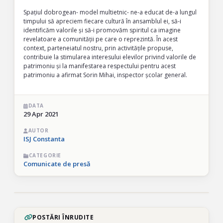
Spațiul dobrogean- model multietnic- ne-a educat de-a lungul
timpului să apreciem fiecare cultură în ansamblul ei, să-i
identificăm valorile și să-i promovăm spiritul ca imagine
revelatoare a comunității pe care o reprezintă. În acest
context, parteneiatul nostru, prin activitățile propuse,
contribuie la stimularea interesului elevilor privind valorile de
patrimoniu și la manifestarea respectului pentru acest
patrimoniu a afirmat Sorin Mihai, inspector școlar general.
DATA
29 Apr 2021
AUTOR
ISJ Constanta
CATEGORIE
Comunicate de presă
POSTĂRI ÎNRUDITE