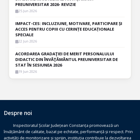
PREUNIVERSITAR 2026- REVIZIE
25 Jun 2026
IMPACT-CES: INCLUZIUNE, MOTIVARE, PARTICIPARE ȘI
ACCES PENTRU COPIII CU CERINȚE EDUCAȚIONALE
SPECIALE
22 Jun 2026
ACORDAREA GRADAŢIEI DE MERIT PERSONALULUI
DIDACTIC DIN ÎNVĂŢĂMÂNTUL PREUNIVERSITAR DE
STAT ÎN SESIUNEA 2026
19 Jun 2026
Despre noi
Inspectoratul Școlar Județean Constanța promovează un
învățământ de calitate, bazat pe echitate, performanță și respect. Prin
activități de monitorizare și sprijin, instituția contribuie la dezvoltarea