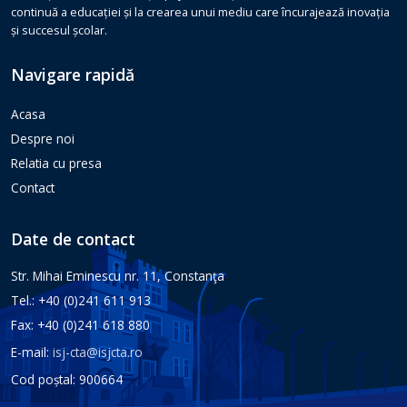
continuă a educației și la crearea unui mediu care încurajează inovația
și succesul școlar.
Navigare rapidă
Acasa
Despre noi
Relatia cu presa
Contact
Date de contact
Str. Mihai Eminescu nr. 11, Constanţa
Tel.: +40 (0)241 611 913
Fax: +40 (0)241 618 880
E-mail:
isj-cta@isjcta.ro
Cod poștal: 900664