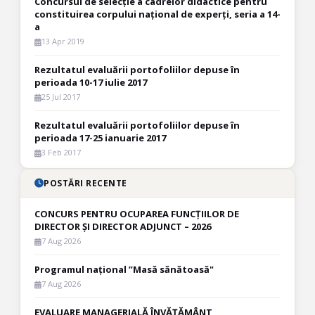
Concursul de selecție a cadrelor didactice pentru
constituirea corpului național de experți, seria a 14-
a
13 Apr 2019
Rezultatul evaluării portofoliilor depuse în
perioada 10-17 iulie 2017
25 Jul 2017
Rezultatul evaluării portofoliilor depuse în
perioada 17-25 ianuarie 2017
3 Feb 2017
POSTĂRI RECENTE
CONCURS PENTRU OCUPAREA FUNCȚIILOR DE
DIRECTOR ȘI DIRECTOR ADJUNCT – 2026
7 Aug 2026
Programul național ”Masă sănătoasă"
7 Aug 2026
EVALUARE MANAGERIALĂ ÎNVĂȚĂMÂNT