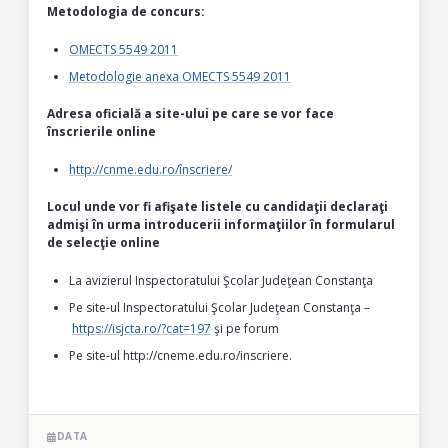
Metodologia de concurs:
OMECTS 5549 2011
Metodologie anexa OMECTS 5549 2011
Adresa oficială a site-ului pe care se vor face
înscrierile online
http://cnme.edu.ro/înscriere/
Locul unde vor fi afişate listele cu candidaţii declaraţi
admişi în urma introducerii informaţiilor în formularul
de selecţie online
La avizierul Inspectoratului Şcolar Judeţean Constanţa
Pe site-ul Inspectoratului Şcolar Judeţean Constanţa –
https://isjcta.ro/?cat=197
şi pe forum
Pe site-ul http://cneme.edu.ro/inscriere.
DATA