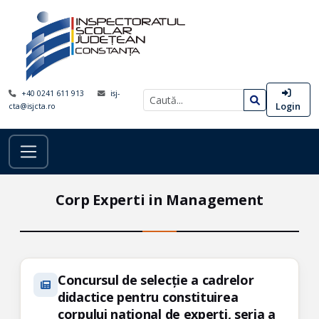
+40 0241 611 913
isj-
Login
cta@isjcta.ro
Corp Experti in Management
Concursul de selecție a cadrelor
didactice pentru constituirea
corpului național de experți, seria a