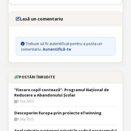
Lasă un comentariu
Trebuie să fii autentificat pentru a posta un
comentariu.
Autentifică-te
POSTĂRI ÎNRUDITE
”Fiecare copil contează”- Programul Național de
Reducere a Abandonului Școlar
9 Sep 2025
Descoperim Europa prin proiecte eTwinning
9 Sep 2025
Apel selecție parteneri privați în cadrul programului