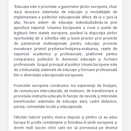
“Educaţia este o prioritate a guvernelor ţărilor europene, chiar
dacă structura sistemului de educaţie şi modalităţile de
implementare a politicilor educaţionale diferă de la o ţară la
alta, fiecare sistem de educaţie individualizându-se prin
specificul naţional. Uniunea Europeană a creat o punte de
legătură între statele europene, punând la dispoziţia țărilor
oportunităţi de a schimba idei şi bune practici prin proiecte
de parteneriat multinaţionale pentru educaţie, proiecte
inovatoare privind predarea-învăţarea-evaluarea, reţele de
expertiză academice şi profesionale, platforme pentru
compararea politicilor în domeniul educaţiei şi formării
profesionale. Scopul principal al politicii Uniunii Europene este
de a îmbunătăţi sistemele de educaţie şi formare profesională
într-o diversitate educaţională europeană.
Proiectele europene construiesc noi experienţe de învăţare,
de comunicare interculturală, de motivare, de transformare a
procesului instructiv-educativ în funcţie de nevoile şi interesele
beneficiarilor sistemului de educaţie: elevi, cadre didactice,
părinţi, comunitate locală şi educaţională.
Felicitări tuturor pentru munca depusă şi pentru că au adus
Europa în şcolile constănţene și România în țările europene şi
dorim mult succes celor care vor să pornească pe drumul