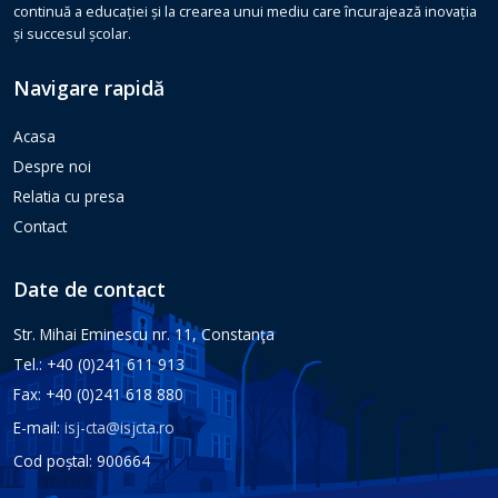
continuă a educației și la crearea unui mediu care încurajează inovația
și succesul școlar.
Navigare rapidă
Acasa
Despre noi
Relatia cu presa
Contact
Date de contact
Str. Mihai Eminescu nr. 11, Constanţa
Tel.: +40 (0)241 611 913
Fax: +40 (0)241 618 880
E-mail:
isj-cta@isjcta.ro
Cod poștal: 900664