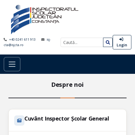
+40 0241 611 913
isj-
Login
cta@isjcta.ro
Despre noi
Cuvânt Inspector Școlar General