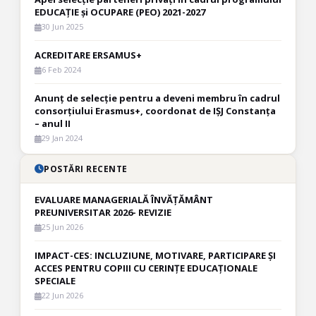
EDUCAȚIE și OCUPARE (PEO) 2021-2027
30 Jun 2025
ACREDITARE ERSAMUS+
6 Feb 2024
Anunț de selecție pentru a deveni membru în cadrul
consorțiului Erasmus+, coordonat de IȘJ Constanța
– anul II
29 Jan 2024
POSTĂRI RECENTE
EVALUARE MANAGERIALĂ ÎNVĂȚĂMÂNT
PREUNIVERSITAR 2026- REVIZIE
25 Jun 2026
IMPACT-CES: INCLUZIUNE, MOTIVARE, PARTICIPARE ȘI
ACCES PENTRU COPIII CU CERINȚE EDUCAȚIONALE
SPECIALE
22 Jun 2026