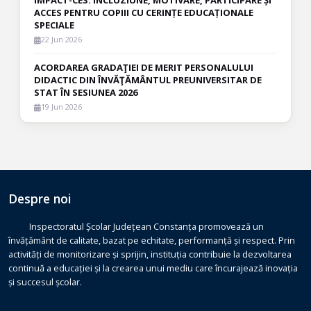
IMPACT-CES: INCLUZIUNE, MOTIVARE, PARTICIPARE ȘI
ACCES PENTRU COPIII CU CERINȚE EDUCAȚIONALE
SPECIALE
22 Jun 2026
ACORDAREA GRADAŢIEI DE MERIT PERSONALULUI
DIDACTIC DIN ÎNVĂŢĂMÂNTUL PREUNIVERSITAR DE
STAT ÎN SESIUNEA 2026
19 Jun 2026
Despre noi
Inspectoratul Școlar Județean Constanța promovează un
învățământ de calitate, bazat pe echitate, performanță și respect. Prin
activități de monitorizare și sprijin, instituția contribuie la dezvoltarea
continuă a educației și la crearea unui mediu care încurajează inovația
și succesul școlar.