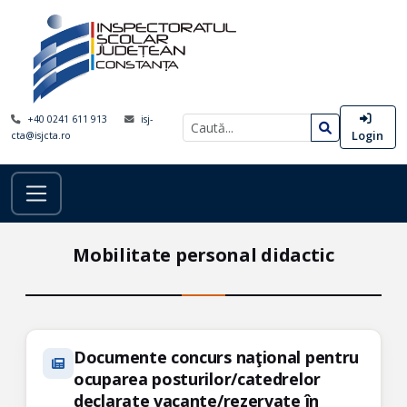
+40 0241 611 913
isj-
Login
cta@isjcta.ro
Mobilitate personal didactic
Documente concurs naţional pentru
ocuparea posturilor/catedrelor
declarate vacante/rezervate în