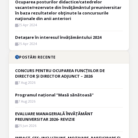
Ocuparea posturilor didactice/catedrelor
vacante/rezervate din învăţământul preuniversitar
în baza rezultatelor obţinute la concursurile
naţionale din anii anteriori
25 Apr 2024
Detașare în interesul învățământului 2024
25 Apr 2024
POSTĂRI RECENTE
CONCURS PENTRU OCUPAREA FUNCȚIILOR DE
DIRECTOR ȘI DIRECTOR ADJUNCT – 2026
7 Aug 2026
Programul național ”Masă sănătoasă"
7 Aug 2026
EVALUARE MANAGERIALĂ ÎNVĂȚĂMÂNT
PREUNIVERSITAR 2026- REVIZIE
25 Jun 2026