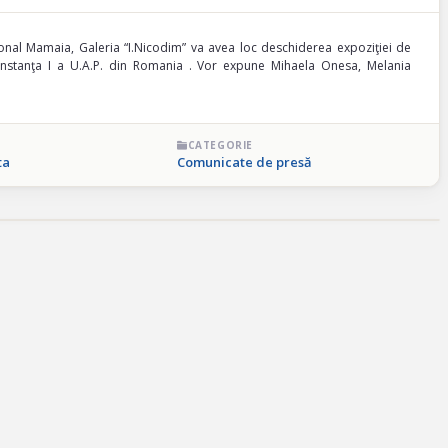
iţional Mamaia, Galeria “I.Nicodim” va avea loc deschiderea expoziţiei de
 Constanţa I a U.A.P. din Romania . Vor expune Mihaela Onesa, Melania
CATEGORIE
ta
Comunicate de presă