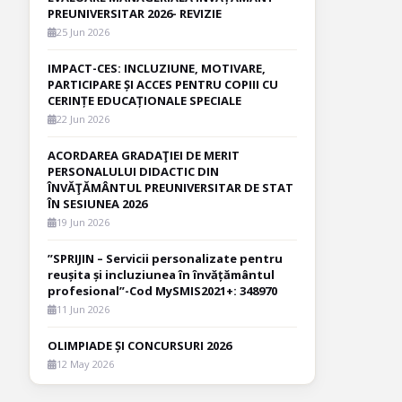
PREUNIVERSITAR 2026- REVIZIE
25 Jun 2026
IMPACT-CES: INCLUZIUNE, MOTIVARE,
PARTICIPARE ȘI ACCES PENTRU COPIII CU
CERINȚE EDUCAȚIONALE SPECIALE
22 Jun 2026
ACORDAREA GRADAŢIEI DE MERIT
PERSONALULUI DIDACTIC DIN
ÎNVĂŢĂMÂNTUL PREUNIVERSITAR DE STAT
ÎN SESIUNEA 2026
19 Jun 2026
”SPRIJIN – Servicii personalizate pentru
reușita și incluziunea în învățământul
profesional”-Cod MySMIS2021+: 348970
11 Jun 2026
OLIMPIADE ȘI CONCURSURI 2026
12 May 2026