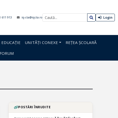
Login
1 611 913
isj-cta@isjcta.ro
 EDUCAȚIE
UNITĂȚI CONEXE
REȚEA ȘCOLARĂ
FORUM
POSTĂRI ÎNRUDITE