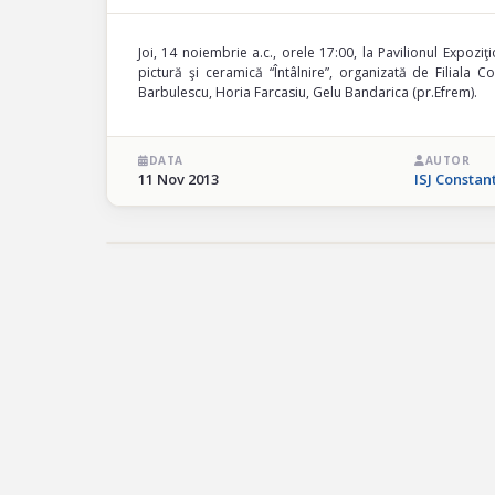
Joi, 14 noiembrie a.c., orele 17:00, la Pavilionul Expoz
pictură şi ceramică “Întâlnire”, organizată de Filiala
Barbulescu, Horia Farcasiu, Gelu Bandarica (pr.Efrem).
DATA
AUTOR
11 Nov 2013
ISJ Constan