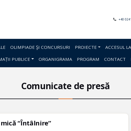
+40 024
LE
OLIMPIADE ŞI CONCURSURI
PROIECTE
ACCESUL LA
AȚII PUBLICE
ORGANIGRAMA
PROGRAM
CONTACT
Comunicate de presă
amică “Întâlnire”