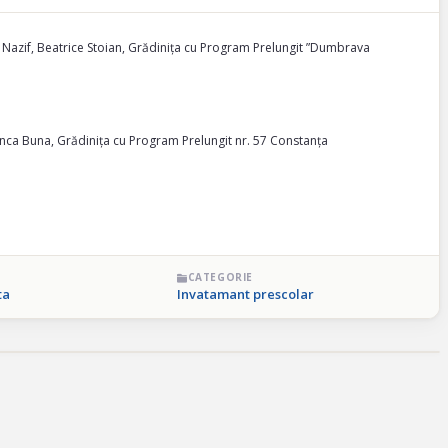
a Nazif, Beatrice Stoian, Grădinița cu Program Prelungit ”Dumbrava
anca Buna, Grădinița cu Program Prelungit nr. 57 Constanța
CATEGORIE
ta
Invatamant prescolar