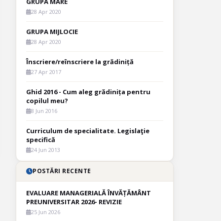
GRUPA MARE
28 Apr 2020
GRUPA MIJLOCIE
28 Apr 2020
Înscriere/reînscriere la grădiniță
27 Apr 2017
Ghid 2016 - Cum aleg grădinița pentru
copilul meu?
8 Jun 2016
Curriculum de specialitate. Legislaţie
specifică
24 Jun 2013
POSTĂRI RECENTE
EVALUARE MANAGERIALĂ ÎNVĂȚĂMÂNT
PREUNIVERSITAR 2026- REVIZIE
25 Jun 2026