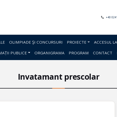
+40 024
LE
OLIMPIADE ŞI CONCURSURI
PROIECTE
ACCESUL LA
AȚII PUBLICE
ORGANIGRAMA
PROGRAM
CONTACT
Invatamant prescolar