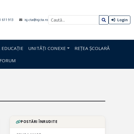
Login
1 611 913
isj-cta@isjcta.ro
 EDUCAȚIE
UNITĂȚI CONEXE
REȚEA ȘCOLARĂ
FORUM
POSTĂRI ÎNRUDITE