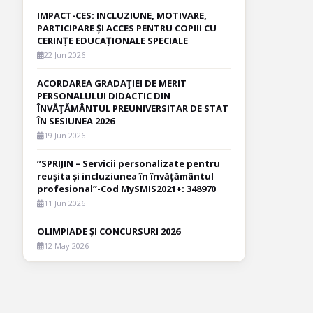
IMPACT-CES: INCLUZIUNE, MOTIVARE,
PARTICIPARE ȘI ACCES PENTRU COPIII CU
CERINȚE EDUCAȚIONALE SPECIALE
22 Jun 2026
ACORDAREA GRADAŢIEI DE MERIT
PERSONALULUI DIDACTIC DIN
ÎNVĂŢĂMÂNTUL PREUNIVERSITAR DE STAT
ÎN SESIUNEA 2026
19 Jun 2026
”SPRIJIN – Servicii personalizate pentru
reușita și incluziunea în învățământul
profesional”-Cod MySMIS2021+: 348970
11 Jun 2026
OLIMPIADE ȘI CONCURSURI 2026
12 May 2026