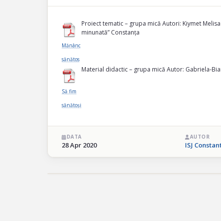
Proiect tematic – grupa mică Autori: Kiymet Melis
minunată” Constanța
Mănânc
sănătos
Material didactic – grupa mică Autor: Gabriela-Bi
Să fim
sănătoși
DATA
AUTOR
28 Apr 2020
ISJ Constan