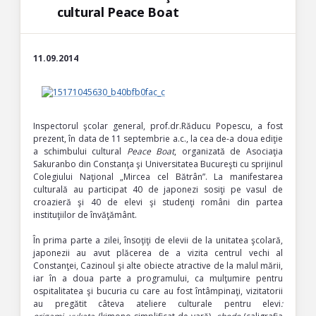
cultural Peace Boat
11.09.2014
Inspectorul şcolar general, prof.dr.Răducu Popescu, a fost
prezent, în data de 11 septembrie a.c., la cea de-a doua ediţie
a schimbului cultural
Peace Boat
, organizată de Asociaţia
Sakuranbo din Constanţa şi Universitatea Bucureşti cu sprijinul
Colegiului Naţional „Mircea cel Bătrân”. La manifestarea
culturală au participat 40 de japonezi sosiţi pe vasul de
croazieră şi 40 de elevi şi studenţi români din partea
instituţiilor de învăţământ.
În prima parte a zilei, însoţiţi de elevii de la unitatea şcolară,
japonezii au avut plăcerea de a vizita centrul vechi al
Constanţei, Cazinoul şi alte obiecte atractive de la malul mării,
iar în a doua parte a programului, ca mulţumire pentru
ospitalitatea şi bucuria cu care au fost întâmpinaţi, vizitatorii
au pregătit câteva ateliere culturale pentru elevi
: