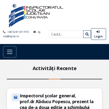
+40 0241 611 913
isj-
Login
cta@isjcta.ro
Activități Recente
Inspectorul şcolar general,
prof.dr.Răducu Popescu, prezent la
cea de-a doua ediţie a schimbului