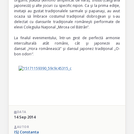
origami, yukata
(kimono simplificat de vară),
shodo
(caligrafia
japoneză) şi alte jocuri cu specific nipon. Ca şi la prima ediţie,
invitaţii au gustat tradiţionalele sarmale şi papanaşi, au avut
ocazia să îmbrace costumul tradiţional dobrogean şi s-au
delectat cu dansurile tradiţionale româneşti performate de
elevii Colegiului Naţional „Mircea cel Bătrân”.
La finalul evenimentului, într-un gest de perfectă armonie
interculturală atât românii, cât şi japonezii au
dansat „Hora românească” şi dansul japonez tradiţional „O-
bon odori
”
.
DATA
14 Sep 2014
AUTOR
ISJ Constanta