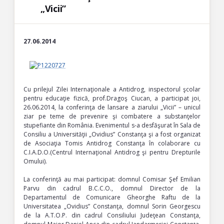
„Vicii”
27.06.2014
Cu prilejul Zilei Internaţionale a Antidrog, inspectorul şcolar
pentru educaţie fizică, prof.Dragoş Ciucan, a participat joi,
26.06.2014, la conferinţa de lansare a ziarului „Vicii” – unicul
ziar pe teme de prevenire şi combatere a substanţelor
stupefiante din România. Evenimentul s-a desfăşurat în Sala de
Consiliu a Universităţii „Ovidius” Constanţa şi a fost organizat
de Asociaţia Tomis Antidrog Constanţa în colaborare cu
C.I.A.D.O.(Centrul Internaţional Antidrog şi pentru Drepturile
Omului).
La conferinţă au mai participat: domnul Comisar Şef Emilian
Parvu din cadrul B.C.C.O., domnul Director de la
Departamentul de Comunicare Gheorghe Raftu de la
Universitatea „Ovidius” Constanţa, domnul Sorin Georgescu
de la A.T.O.P. din cadrul Consiliului Judeţean Constanţa,