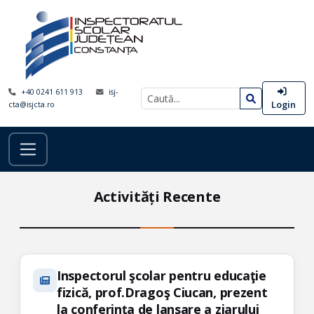
+40 0241 611 913
isj-
Login
cta@isjcta.ro
Activități Recente
Inspectorul şcolar pentru educaţie
fizică, prof.Dragoş Ciucan, prezent
la conferinţa de lansare a ziarului