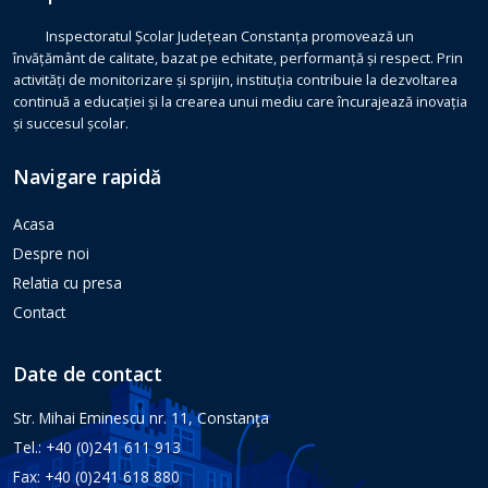
Inspectoratul Școlar Județean Constanța promovează un
învățământ de calitate, bazat pe echitate, performanță și respect. Prin
activități de monitorizare și sprijin, instituția contribuie la dezvoltarea
continuă a educației și la crearea unui mediu care încurajează inovația
și succesul școlar.
Navigare rapidă
Acasa
Despre noi
Relatia cu presa
Contact
Date de contact
Str. Mihai Eminescu nr. 11, Constanţa
Tel.: +40 (0)241 611 913
Fax: +40 (0)241 618 880