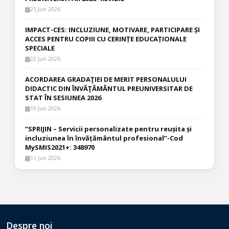
25 Jun 2026
IMPACT-CES: INCLUZIUNE, MOTIVARE, PARTICIPARE ȘI
ACCES PENTRU COPIII CU CERINȚE EDUCAȚIONALE
SPECIALE
22 Jun 2026
ACORDAREA GRADAŢIEI DE MERIT PERSONALULUI
DIDACTIC DIN ÎNVĂŢĂMÂNTUL PREUNIVERSITAR DE
STAT ÎN SESIUNEA 2026
19 Jun 2026
”SPRIJIN – Servicii personalizate pentru reușita și
incluziunea în învățământul profesional”-Cod
MySMIS2021+: 348970
11 Jun 2026
Despre noi