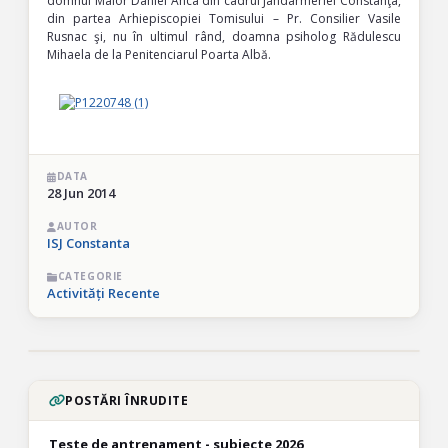
domnul Maior Daniel Anca din cadrul Jandarmeriei Constanţa,
din partea Arhiepiscopiei Tomisului – Pr. Consilier Vasile
Rusnac şi, nu în ultimul rând, doamna psiholog Rădulescu
Mihaela de la Penitenciarul Poarta Albă.
DATA
28 Jun 2014
AUTOR
ISJ Constanta
CATEGORIE
Activități Recente
POSTĂRI ÎNRUDITE
Teste de antrenament - subiecte 2026