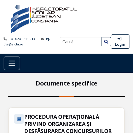
+40 0241 611 913
isj-
Login
cta@isjcta.ro
Documente specifice
PROCEDURA OPERAŢIONALĂ
PRIVIND ORGANIZAREA ȘI
DESFĂȘURAREA CONCURSURILOR