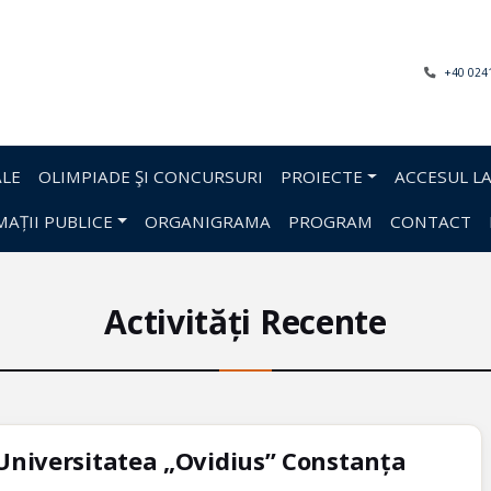
+40 024
LE
OLIMPIADE ŞI CONCURSURI
PROIECTE
ACCESUL LA
AȚII PUBLICE
ORGANIGRAMA
PROGRAM
CONTACT
Activități Recente
 Universitatea „Ovidius” Constanța