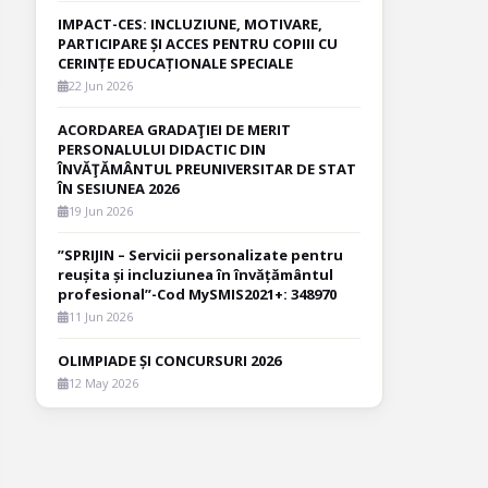
IMPACT-CES: INCLUZIUNE, MOTIVARE,
PARTICIPARE ȘI ACCES PENTRU COPIII CU
CERINȚE EDUCAȚIONALE SPECIALE
22 Jun 2026
ACORDAREA GRADAŢIEI DE MERIT
PERSONALULUI DIDACTIC DIN
ÎNVĂŢĂMÂNTUL PREUNIVERSITAR DE STAT
ÎN SESIUNEA 2026
19 Jun 2026
”SPRIJIN – Servicii personalizate pentru
reușita și incluziunea în învățământul
profesional”-Cod MySMIS2021+: 348970
11 Jun 2026
OLIMPIADE ȘI CONCURSURI 2026
12 May 2026