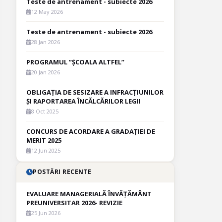
Teste de antrenament - subiecte 2026
12 May 2026
Teste de antrenament - subiecte 2026
28 Jan 2026
PROGRAMUL ”ȘCOALA ALTFEL”
20 Jan 2026
OBLIGAȚIA DE SESIZARE A INFRACȚIUNILOR
ȘI RAPORTAREA ÎNCĂLCĂRILOR LEGII
8 Oct 2025
CONCURS DE ACORDARE A GRADAȚIEI DE
MERIT 2025
12 Jun 2025
POSTĂRI RECENTE
EVALUARE MANAGERIALĂ ÎNVĂȚĂMÂNT
PREUNIVERSITAR 2026- REVIZIE
25 Jun 2026