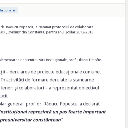
laborare
of. dr. Răducu Popescu, a semnat protocolul de colaborare
tății „Ovidius” din Constanţa, pentru anul şcolar 2012-2013.
lementarea descentralizării instituţionale, prof. Liliana Timofte.
cţii – derularea de proiecte educaţionale comune,
r în activităţi de formare derulate la standarde
eneri şi colaboratori – a reprezentat obiectivul
uții.
lar general, prof. dr. Răducu Popescu, a declarat:
nstituțional reprezintă un pas foarte important
 preuniversitar constănțean
.”