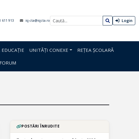
Login
1 611 913
isj-cta@isjcta.ro
 EDUCAȚIE
UNITĂȚI CONEXE
REȚEA ȘCOLARĂ
FORUM
POSTĂRI ÎNRUDITE