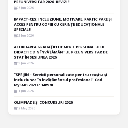
PREUNIVERSITAR 2026- REVIZIE
25 Jun 2026
IMPACT-CES: INCLUZIUNE, MOTIVARE, PARTICIPARE ȘI
ACCES PENTRU COPIII CU CERINȚE EDUCAȚIONALE
SPECIALE
22 Jun 2026
ACORDAREA GRADAŢIEI DE MERIT PERSONALULUI
DIDACTIC DIN ÎNVĂŢĂMÂNTUL PREUNIVERSITAR DE
STAT ÎN SESIUNEA 2026
19 Jun 2026
”SPRIJIN – Servicii personalizate pentru reușita și
incluziunea în învățământul profesional”-Cod
MySMIS2021+: 348970
11 Jun 2026
OLIMPIADE ȘI CONCURSURI 2026
12 May 2026