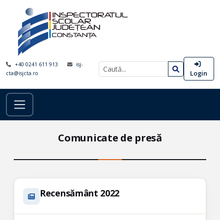
+40 0241 611 913
isj-
Login
cta@isjcta.ro
Comunicate de presă
Recensământ 2022