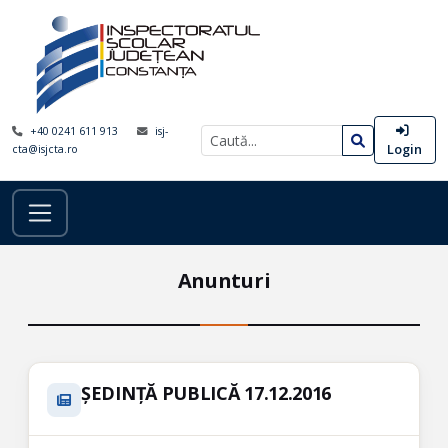
+40 0241 611 913
isj-
Login
cta@isjcta.ro
Anunturi
ȘEDINȚĂ PUBLICĂ 17.12.2016