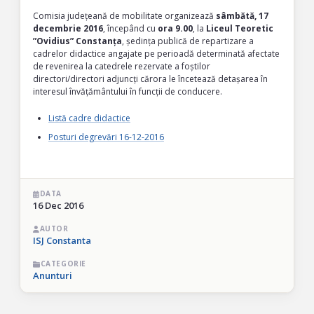
Comisia județeană de mobilitate organizează
sâmbătă, 17
decembrie 2016
, începând cu
ora 9.00
, la
Liceul Teoretic
”Ovidius” Constanța
, ședința publică de repartizare a
cadrelor didactice angajate pe perioadă determinată afectate
de revenirea la catedrele rezervate a foștilor
directori/directori adjuncți cărora le încetează detașarea în
interesul învățământului în funcții de conducere.
Listă cadre didactice
Posturi degrevări 16-12-2016
DATA
16 Dec 2016
AUTOR
ISJ Constanta
CATEGORIE
Anunturi