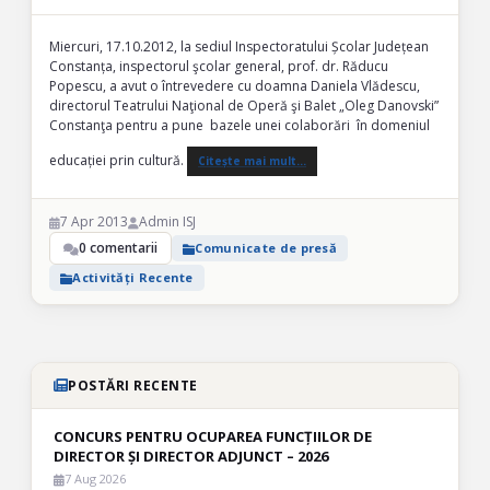
Miercuri, 17.10.2012, la sediul Inspectoratului Școlar Județean
Constanța, inspectorul şcolar general, prof. dr. Răducu
Popescu, a avut o întrevedere cu doamna Daniela Vlădescu,
directorul Teatrului Naţional de Operă şi Balet „Oleg Danovski”
Constanţa pentru a pune bazele unei colaborări în domeniul
educației prin cultură.
Citește mai mult…
7 Apr 2013
Admin ISJ
0 comentarii
Comunicate de presă
Activități Recente
POSTĂRI RECENTE
CONCURS PENTRU OCUPAREA FUNCȚIILOR DE
DIRECTOR ȘI DIRECTOR ADJUNCT – 2026
7 Aug 2026