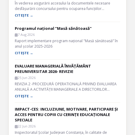
În vederea asigurării accesului la documentele necesare
desfășurării concursului pentru ocuparea funcțiilor…
CITEȘTE →
Programul național ”Masă sănătoasă"
7 Aug 2026
Raport implementare program național "Masă sănătoasă” în
anul școlar 2025-2026
CITEȘTE →
EVALUARE MANAGERIALĂ ÎNVĂȚĂMÂNT
PREUNIVERSITAR 2026- REVIZIE
25 Jun 2026
REVIZIA 2 -PROCEDURĂ OPERATIONALĂ PRIVIND EVALUAREA
ANUALĂ A ACTIVITĂȚII MANAGERIALE A DIRECTORILOR…
CITEȘTE →
IMPACT-CES: INCLUZIUNE, MOTIVARE, PARTICIPARE ȘI
ACCES PENTRU COPIII CU CERINȚE EDUCAȚIONALE
SPECIALE
22 Jun 2026
Inspectoratul Școlar Județean Constanța, în calitate de