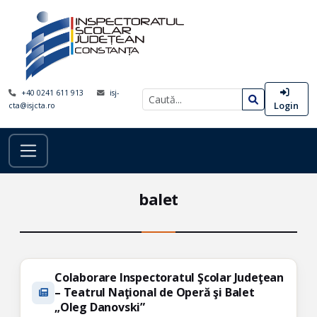
+40 0241 611 913
isj-
Login
cta@isjcta.ro
balet
Colaborare Inspectoratul Şcolar Judeţean
– Teatrul Naţional de Operă şi Balet
„Oleg Danovski”