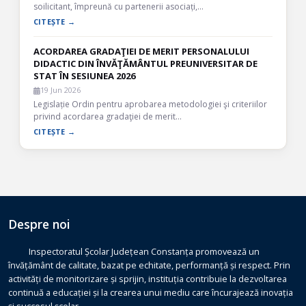
soilicitant, împreună cu partenerii asociați,…
CITEȘTE →
ACORDAREA GRADAŢIEI DE MERIT PERSONALULUI
DIDACTIC DIN ÎNVĂŢĂMÂNTUL PREUNIVERSITAR DE
STAT ÎN SESIUNEA 2026
19 Jun 2026
Legislație Ordin pentru aprobarea metodologiei şi criteriilor
privind acordarea gradaţiei de merit…
CITEȘTE →
Despre noi
Inspectoratul Școlar Județean Constanța promovează un
învățământ de calitate, bazat pe echitate, performanță și respect. Prin
activități de monitorizare și sprijin, instituția contribuie la dezvoltarea
continuă a educației și la crearea unui mediu care încurajează inovația