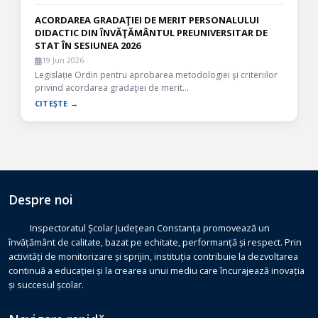
ACORDAREA GRADAŢIEI DE MERIT PERSONALULUI
DIDACTIC DIN ÎNVĂŢĂMÂNTUL PREUNIVERSITAR DE
STAT ÎN SESIUNEA 2026
19 Jun 2026
Legislație Ordin pentru aprobarea metodologiei şi criteriilor
privind acordarea gradaţiei de merit…
CITEȘTE →
Despre noi
Inspectoratul Școlar Județean Constanța promovează un
învățământ de calitate, bazat pe echitate, performanță și respect. Prin
activități de monitorizare și sprijin, instituția contribuie la dezvoltarea
continuă a educației și la crearea unui mediu care încurajează inovația
și succesul școlar.