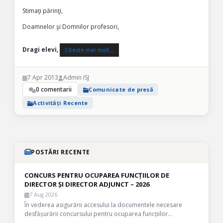
Stimaţi părinţi,
Doamnelor şi Domnilor profesori,
Dragi elevi,
Citește mai mult…
7 Apr 2013
Admin ISJ
0 comentarii
Comunicate de presă
Activități Recente
POSTĂRI RECENTE
CONCURS PENTRU OCUPAREA FUNCȚIILOR DE
DIRECTOR ȘI DIRECTOR ADJUNCT – 2026
7 Aug 2026
În vederea asigurării accesului la documentele necesare
desfășurării concursului pentru ocuparea funcțiilor…