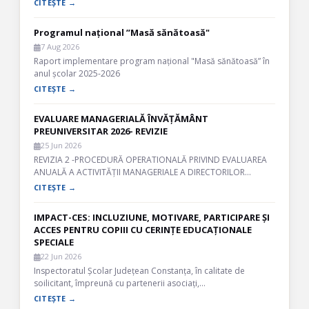
CITEȘTE →
Programul național ”Masă sănătoasă"
7 Aug 2026
Raport implementare program național "Masă sănătoasă” în
anul școlar 2025-2026
CITEȘTE →
EVALUARE MANAGERIALĂ ÎNVĂȚĂMÂNT
PREUNIVERSITAR 2026- REVIZIE
25 Jun 2026
REVIZIA 2 -PROCEDURĂ OPERATIONALĂ PRIVIND EVALUAREA
ANUALĂ A ACTIVITĂȚII MANAGERIALE A DIRECTORILOR…
CITEȘTE →
IMPACT-CES: INCLUZIUNE, MOTIVARE, PARTICIPARE ȘI
ACCES PENTRU COPIII CU CERINȚE EDUCAȚIONALE
SPECIALE
22 Jun 2026
Inspectoratul Școlar Județean Constanța, în calitate de
soilicitant, împreună cu partenerii asociați,…
CITEȘTE →