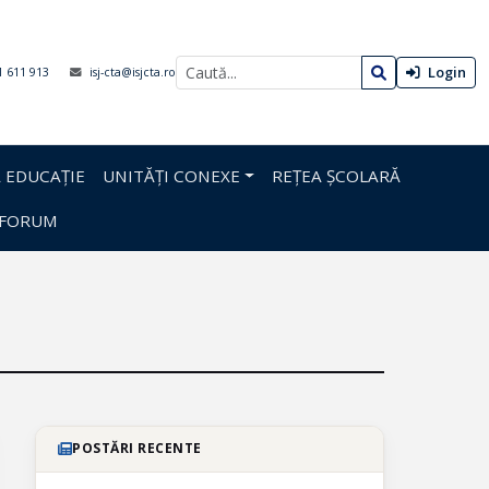
Login
1 611 913
isj-cta@isjcta.ro
 EDUCAȚIE
UNITĂȚI CONEXE
REȚEA ȘCOLARĂ
FORUM
POSTĂRI RECENTE