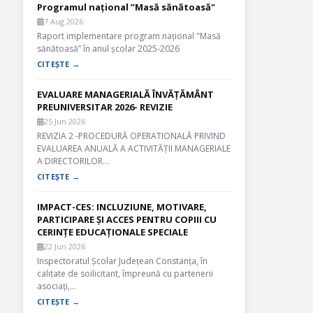
Programul național ”Masă sănătoasă"
7 Aug 2026
Raport implementare program național "Masă
sănătoasă” în anul școlar 2025-2026
CITEȘTE →
EVALUARE MANAGERIALĂ ÎNVĂȚĂMÂNT
PREUNIVERSITAR 2026- REVIZIE
25 Jun 2026
REVIZIA 2 -PROCEDURĂ OPERATIONALĂ PRIVIND
EVALUAREA ANUALĂ A ACTIVITĂȚII MANAGERIALE
A DIRECTORILOR…
CITEȘTE →
IMPACT-CES: INCLUZIUNE, MOTIVARE,
PARTICIPARE ȘI ACCES PENTRU COPIII CU
CERINȚE EDUCAȚIONALE SPECIALE
22 Jun 2026
Inspectoratul Școlar Județean Constanța, în
calitate de soilicitant, împreună cu partenerii
asociați,…
CITEȘTE →