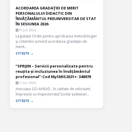
ACORDAREA GRADAŢIEI DE MERIT
PERSONALULUI DIDACTIC DIN
ÎNVĂŢĂMÂNTUL PREUNIVERSITAR DE STAT
ÎN SESIUNEA 2026
19 Jun 2026
Legislație Ordin pentru aprobarea metodologiei
şi criteriilor privind acordarea gradaţiei de
merit…
CITEȘTE →
”SPRIJIN – Servicii personalizate pentru
reușita și incluziunea în învățământul
profesional”-Cod MySMIS2021+: 348970
11 Jun 2026
Asociația GO-AHEAD , în calitate de solicitant,
împreună cu Inspectoratul Școlar Județean…
CITEȘTE →