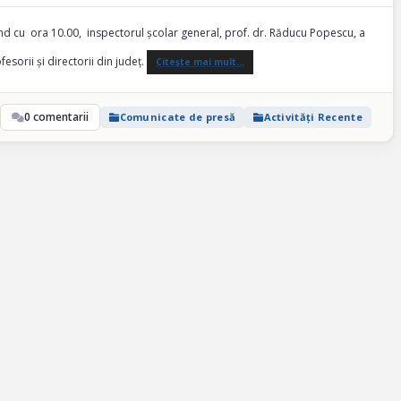
ând cu ora 10.00, inspectorul școlar general, prof. dr. Răducu Popescu, a
sorii și directorii din județ.
Citește mai mult…
0 comentarii
Comunicate de presă
Activități Recente