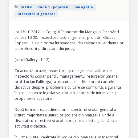
vizite
raducu popescu
mangalia
inspectorul general
Joi, 18.10.2012, la Colegiul Economic din Mangalia, începând
cu ora 10.00, inspectorul școlar general, prof. dr. Răducu
Popescu, a avut prima întrevedere din calendarul audiențelor
cu profesorii și directorii din județ.
[scrollGallery id=12]
Cu această ocazie, inspectorul școlar general alături de
inspectorul școlar pentru managementul resurselor umane,
prof. Lucian Faliboga, a discutat cu directorii și cadrele
didactice despre problemele cu care se confruntă: siguranța
în școli, aspecte legislative, dar a luat act și de inițiativele și
propunerile acestora.
După terminarea audiențelor, inspectorul școlar general a
vizitat majoritatea unităților școlare din Mangalia unde a
discutat cu directorii şi profesorii, dar a asistat și la câteva
activități didactice.
În urma vizitei realizate în școlile din Mangalia, inspectorul