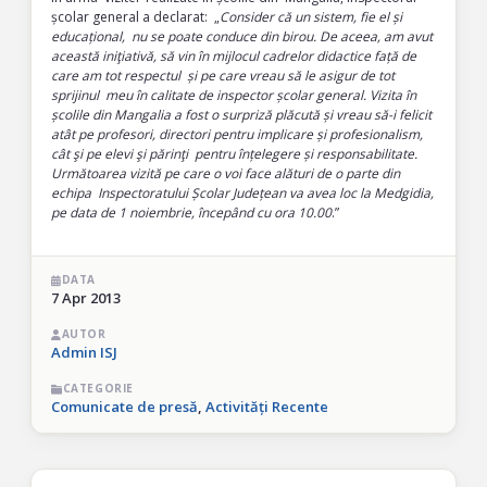
școlar general a declarat: „
Consider că un sistem, fie el și
educațional, nu se poate conduce din birou. De aceea, am avut
această iniţiativă, să vin în mijlocul cadrelor didactice față de
care am tot respectul și pe care vreau să le asigur de tot
sprijinul meu în calitate de inspector școlar general. Vizita în
școlile din Mangalia a fost o surpriză plăcută și vreau să-i felicit
atât pe profesori, directori pentru implicare și profesionalism,
cât şi pe elevi şi părinţi pentru înțelegere și responsabilitate.
Următoarea vizită pe care o voi face alături de o parte din
echipa Inspectoratului Școlar Județean va avea loc la Medgidia,
pe data de 1 noiembrie, începând cu ora 10.00
.”
DATA
7 Apr 2013
AUTOR
Admin ISJ
CATEGORIE
Comunicate de presă
,
Activități Recente