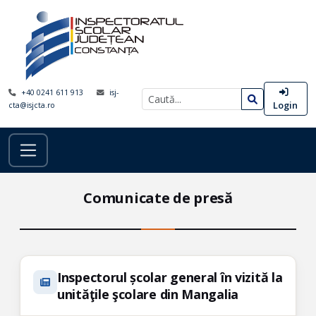
+40 0241 611 913
isj-
Login
cta@isjcta.ro
Comunicate de presă
Inspectorul școlar general în vizită la
unităţile şcolare din Mangalia