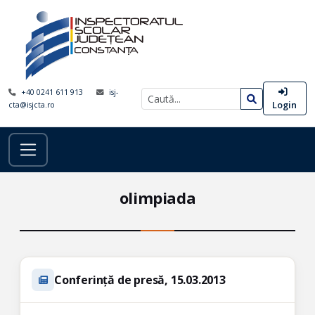
+40 0241 611 913
isj-
Login
cta@isjcta.ro
olimpiada
Conferință de presă, 15.03.2013