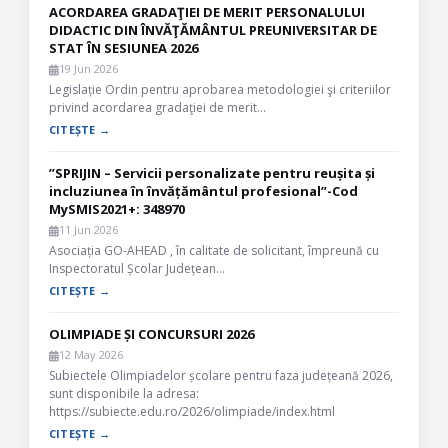
ACORDAREA GRADAŢIEI DE MERIT PERSONALULUI
DIDACTIC DIN ÎNVĂŢĂMÂNTUL PREUNIVERSITAR DE
STAT ÎN SESIUNEA 2026
19 Jun 2026
Legislație Ordin pentru aprobarea metodologiei şi criteriilor
privind acordarea gradaţiei de merit…
CITEȘTE →
”SPRIJIN – Servicii personalizate pentru reușita și
incluziunea în învățământul profesional”-Cod
MySMIS2021+: 348970
11 Jun 2026
Asociația GO-AHEAD , în calitate de solicitant, împreună cu
Inspectoratul Școlar Județean…
CITEȘTE →
OLIMPIADE ȘI CONCURSURI 2026
12 May 2026
Subiectele Olimpiadelor școlare pentru faza județeană 2026,
sunt disponibile la adresa:
https://subiecte.edu.ro/2026/olimpiade/index.html
CITEȘTE →