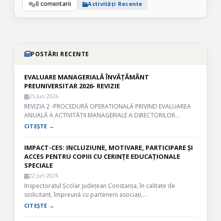
0 comentarii
Activități Recente
POSTĂRI RECENTE
EVALUARE MANAGERIALĂ ÎNVĂȚĂMÂNT
PREUNIVERSITAR 2026- REVIZIE
25 Jun 2026
REVIZIA 2 -PROCEDURĂ OPERATIONALĂ PRIVIND EVALUAREA
ANUALĂ A ACTIVITĂȚII MANAGERIALE A DIRECTORILOR…
CITEȘTE →
IMPACT-CES: INCLUZIUNE, MOTIVARE, PARTICIPARE ȘI
ACCES PENTRU COPIII CU CERINȚE EDUCAȚIONALE
SPECIALE
22 Jun 2026
Inspectoratul Școlar Județean Constanța, în calitate de
soilicitant, împreună cu partenerii asociați,…
CITEȘTE →