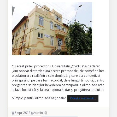
Cu acest prilej, prorectorul Universității „Ovidius” a declarat:
„Am onorat dintotdeauna aceste protocoale, ele constând într-
o colaborare reală între cele două părţi care s-a concretizat
prin sprijinul pe care l-am acordat, de-a lungul timpului, pentru
pregătirea studenţilor în vederea participării la olimpiade atât
la faza locală cât şi la cea naţională, dar şi pregătirea lotului de
olimpici pentru olimpiada naţională”.
Citește mai mult…
8 Apr 2013
Admin ISJ