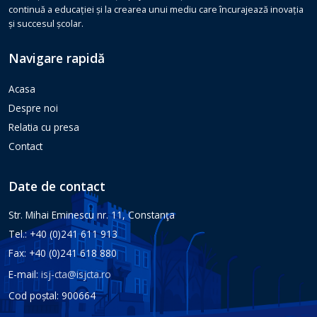
continuă a educației și la crearea unui mediu care încurajează inovația
și succesul școlar.
Navigare rapidă
Acasa
Despre noi
Relatia cu presa
Contact
Date de contact
Str. Mihai Eminescu nr. 11, Constanţa
Tel.: +40 (0)241 611 913
Fax: +40 (0)241 618 880
E-mail:
isj-cta@isjcta.ro
Cod poștal: 900664