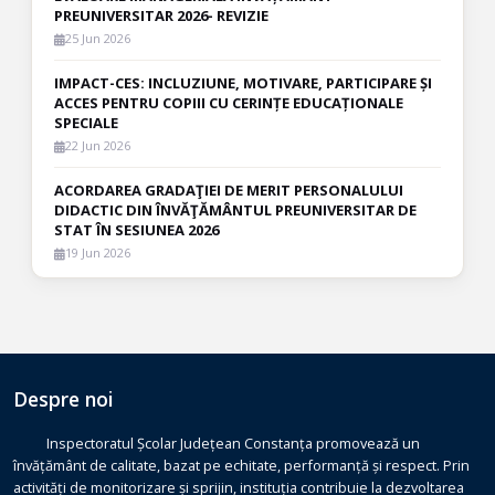
PREUNIVERSITAR 2026- REVIZIE
25 Jun 2026
IMPACT-CES: INCLUZIUNE, MOTIVARE, PARTICIPARE ȘI
ACCES PENTRU COPIII CU CERINȚE EDUCAȚIONALE
SPECIALE
22 Jun 2026
ACORDAREA GRADAŢIEI DE MERIT PERSONALULUI
DIDACTIC DIN ÎNVĂŢĂMÂNTUL PREUNIVERSITAR DE
STAT ÎN SESIUNEA 2026
19 Jun 2026
Despre noi
Inspectoratul Școlar Județean Constanța promovează un
învățământ de calitate, bazat pe echitate, performanță și respect. Prin
activități de monitorizare și sprijin, instituția contribuie la dezvoltarea