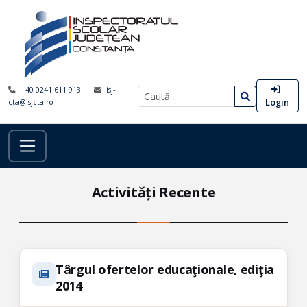
+40 0241 611 913
isj-
Login
cta@isjcta.ro
Activități Recente
Târgul ofertelor educaţionale, ediţia
2014