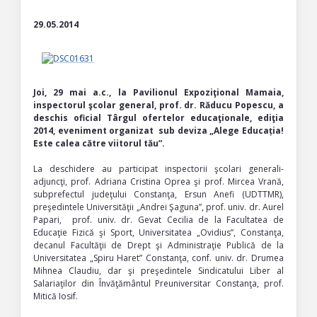
29.05.2014
Joi, 29 mai a.c., la Pavilionul Expoziţional Mamaia,
inspectorul şcolar general, prof. dr. Răducu Popescu, a
deschis oficial Târgul ofertelor educaţionale, ediţia
2014, eveniment organizat
sub deviza „Alege Educația!
Este calea către viitorul tău”.
La deschidere au participat inspectorii şcolari generali-
adjuncţi, prof. Adriana Cristina Oprea şi prof. Mircea Vrană,
subprefectul judeţului Constanţa, Ersun Anefi (UDTTMR),
preşedintele Universităţii „Andrei Şaguna”, prof. univ. dr. Aurel
Papari, prof. univ. dr. Gevat Cecilia de la Facultatea de
Educaţie Fizică şi Sport, Universitatea „Ovidius”, Constanţa,
decanul Facultăţii de Drept şi Administraţie Publică de la
Universitatea „Spiru Haret” Constanţa, conf. univ. dr. Drumea
Mihnea Claudiu, dar şi preşedintele Sindicatului Liber al
Salariaţilor din Învăţământul Preuniversitar Constanţa, prof.
Mitică Iosif.