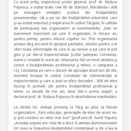
Cu acest prilej, inspectorul şcolar general, prof. dr. Răducu
Popescu, a vizitat toate cele 93 de standuri, felicitându-i atât
pe managerii unităţilor şcolare din învăţământul
preuniversitar, cât şi pe cei din învăţământul universitar care
şi-au arătat interesul şi implicarea în cadrul Târgului, în calitate
de participanţi sau organizatori ai evenimentului. „Este un
eveniment important pe care îl organizăm, în fiecare an,
pentru părinţi, pentru viitorul copiilor lor. Prin organizarea
acestui târg am venit în sprijinul părinţilor, elevilor pentru a le
oferi toate informaţiile de care ei au nevoie şi pe care le pot
găsi şi pe site-ul Inspectoratului Şcolar Judeţean Constanţa.
Avem o noutate în acest an: relansarea într-un mod sănătos şi
corect a învăţământului profesional şi tehnic, o campanie a
I.S.J. Constanţa pe care o ducem de aproape două luni de zile,
moment început în cadrul Consiliului de Administraţie al
inspectoratului şi care a avut un efect deosebit – 800 de elevi
înscrişi în primele zile pentru învăţământul profesional şi
tehnic cu durată de trei ani, doar într-o prima etapă”, a
declarat prof. dr. Răducu Popescu în deschiderea manifestării.
La rândul lor, invitaţii prezenţi la Târg au ţinut să felicite
organizatorii: „Fără educaţie, generaţiile de elevi de acum nu-
şi pot construi un viitor mai bun” (prof.univ.dr. Aurel Papari);
„Această acţiune are rolul de a duce în atenţia dumneavoastră
tot ceea ce înseamnă învăţământul constănţean şi de a lua la