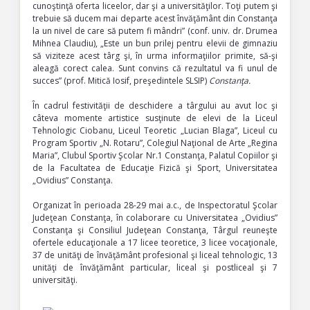
cunoştinţă oferta liceelor, dar şi a universităţilor. Toţi putem şi
trebuie să ducem mai departe acest învăţământ din Constanţa
la un nivel de care să putem fi mândri” (conf. univ. dr. Drumea
Mihnea Claudiu), „Este un bun prilej pentru elevii de gimnaziu
să viziteze acest târg şi, în urma informaţiilor primite, să-şi
aleagă corect calea. Sunt convins că rezultatul va fi unul de
succes” (prof. Mitică Iosif, preşedintele SLSIP)
Constanţa.
În cadrul festivităţii de deschidere a târgului au avut loc şi
câteva momente artistice susţinute de elevi de la Liceul
Tehnologic Ciobanu, Liceul Teoretic „Lucian Blaga”, Liceul cu
Program Sportiv „N. Rotaru”, Colegiul Naţional de Arte „Regina
Maria”, Clubul Sportiv Şcolar Nr.1 Constanţa, Palatul Copiilor şi
de la Facultatea de Educaţie Fizică şi Sport, Universitatea
„Ovidius” Constanţa.
Organizat în perioada 28-29 mai a.c., de Inspectoratul Şcolar
Judeţean Constanţa, în colaborare cu Universitatea „Ovidius”
Constanţa şi Consiliul Judeţean Constanţa,
Târgul reuneşte
ofertele educaţionale a 17 licee teoretice, 3 licee vocaţionale,
37 de unităţi de învăţământ profesional şi liceal tehnologic, 13
unităţi de învăţământ particular, liceal şi postliceal şi 7
universităţi.