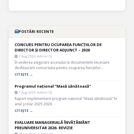
POSTĂRI RECENTE
CONCURS PENTRU OCUPAREA FUNCȚIILOR DE
DIRECTOR ȘI DIRECTOR ADJUNCT – 2026
7 Aug 2026
· Admin ISJ
În vederea asigurării accesului la documentele necesare
desfășurării concursului pentru ocuparea funcțiilor…
CITEȘTE →
Programul național ”Masă sănătoasă"
7 Aug 2026
· Admin ISJ
Raport implementare program național "Masă sănătoasă” în
anul școlar 2025-2026
CITEȘTE →
EVALUARE MANAGERIALĂ ÎNVĂȚĂMÂNT
PREUNIVERSITAR 2026- REVIZIE
25 Jun 2026
· Admin ISJ