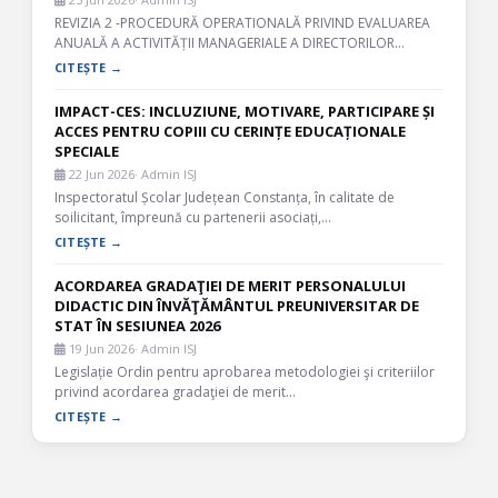
REVIZIA 2 -PROCEDURĂ OPERATIONALĂ PRIVIND EVALUAREA
ANUALĂ A ACTIVITĂȚII MANAGERIALE A DIRECTORILOR…
CITEȘTE →
IMPACT-CES: INCLUZIUNE, MOTIVARE, PARTICIPARE ȘI
ACCES PENTRU COPIII CU CERINȚE EDUCAȚIONALE
SPECIALE
22 Jun 2026
· Admin ISJ
Inspectoratul Școlar Județean Constanța, în calitate de
soilicitant, împreună cu partenerii asociați,…
CITEȘTE →
ACORDAREA GRADAŢIEI DE MERIT PERSONALULUI
DIDACTIC DIN ÎNVĂŢĂMÂNTUL PREUNIVERSITAR DE
STAT ÎN SESIUNEA 2026
19 Jun 2026
· Admin ISJ
Legislație Ordin pentru aprobarea metodologiei şi criteriilor
privind acordarea gradaţiei de merit…
CITEȘTE →