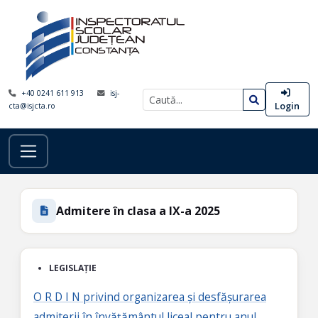
+40 0241 611 913
isj-
Login
cta@isjcta.ro
Admitere în clasa a IX-a 2025
LEGISLAȚIE
O R D I N privind organizarea și desfășurarea
admiterii în învățământul liceal pentru anul