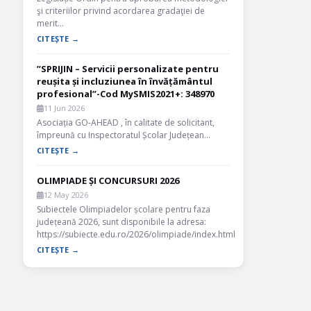
şi criteriilor privind acordarea gradaţiei de
merit…
CITEȘTE →
”SPRIJIN – Servicii personalizate pentru
reușita și incluziunea în învățământul
profesional”-Cod MySMIS2021+: 348970
11 Jun 2026
Asociația GO-AHEAD , în calitate de solicitant,
împreună cu Inspectoratul Școlar Județean…
CITEȘTE →
OLIMPIADE ȘI CONCURSURI 2026
12 May 2026
Subiectele Olimpiadelor școlare pentru faza
județeană 2026, sunt disponibile la adresa:
https://subiecte.edu.ro/2026/olimpiade/index.html
CITEȘTE →