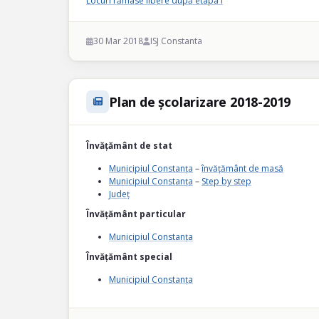
Locuri rămase libere după etapa I
30 Mar 2018
ISJ Constanta
Plan de școlarizare 2018-2019
Învățământ de stat
Municipiul Constanța
–
învățământ de masă
Municipiul Constanța
–
Step by step
Județ
Învățământ particular
Municipiul Constanța
Învățământ special
Municipiul Constanța