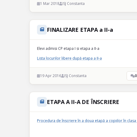
1 Mar 2018
ISJ Constanta
FINALIZARE ETAPA a II-a
Elevi admisi CP etapa I si etapa a II-a
Lista locurilor libere după etapa a II-a
19 Apr 2016
ISJ Constanta
0
ETAPA A II-A DE ÎNSCRIERE
Procedura de înscriere în a doua etapă a copiilor în clasa