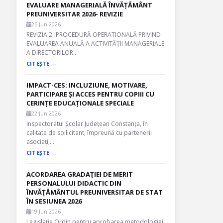
EVALUARE MANAGERIALĂ ÎNVĂȚĂMÂNT
PREUNIVERSITAR 2026- REVIZIE
25 Jun 2026
REVIZIA 2 -PROCEDURĂ OPERATIONALĂ PRIVIND
EVALUAREA ANUALĂ A ACTIVITĂȚII MANAGERIALE
A DIRECTORILOR…
CITEȘTE →
IMPACT-CES: INCLUZIUNE, MOTIVARE,
PARTICIPARE ȘI ACCES PENTRU COPIII CU
CERINȚE EDUCAȚIONALE SPECIALE
22 Jun 2026
Inspectoratul Școlar Județean Constanța, în
calitate de soilicitant, împreună cu partenerii
asociați,…
CITEȘTE →
ACORDAREA GRADAŢIEI DE MERIT
PERSONALULUI DIDACTIC DIN
ÎNVĂŢĂMÂNTUL PREUNIVERSITAR DE STAT
ÎN SESIUNEA 2026
19 Jun 2026
Legislație Ordin pentru aprobarea metodologiei