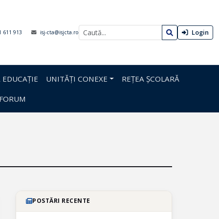
Login
1 611 913
isj-cta@isjcta.ro
 EDUCAȚIE
UNITĂȚI CONEXE
REȚEA ȘCOLARĂ
FORUM
POSTĂRI RECENTE