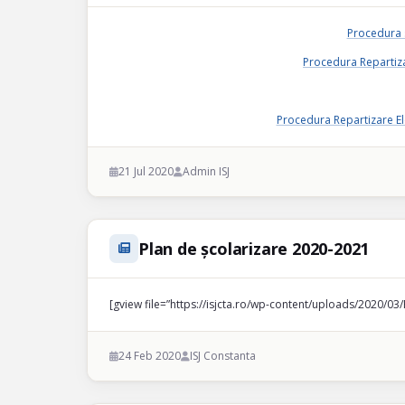
Procedura 
Procedura Repartiza
Procedura Repartizare El
21 Jul 2020
Admin ISJ
Plan de școlarizare 2020-2021
[gview file=”https://isjcta.ro/wp-content/uploads/2020/03/
24 Feb 2020
ISJ Constanta