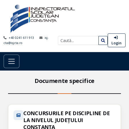
+40 0241 611 913
isj-
Login
cta@isjcta.ro
Documente specifice
CONCURSURILE PE DISCIPLINE DE
LA NIVELUL JUDEȚULUI
CONSTANȚA