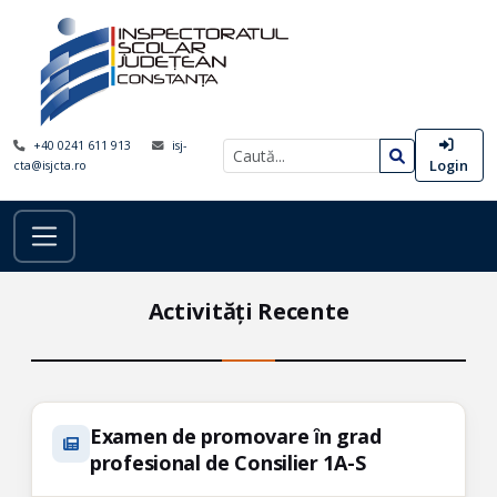
+40 0241 611 913
isj-
Login
cta@isjcta.ro
Activități Recente
Examen de promovare ȋn grad
profesional de Consilier 1A-S