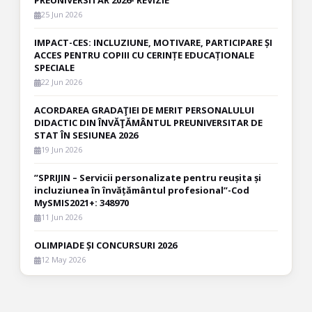
PREUNIVERSITAR 2026- REVIZIE
25 Jun 2026
IMPACT-CES: INCLUZIUNE, MOTIVARE, PARTICIPARE ȘI
ACCES PENTRU COPIII CU CERINȚE EDUCAȚIONALE
SPECIALE
22 Jun 2026
ACORDAREA GRADAŢIEI DE MERIT PERSONALULUI
DIDACTIC DIN ÎNVĂŢĂMÂNTUL PREUNIVERSITAR DE
STAT ÎN SESIUNEA 2026
19 Jun 2026
”SPRIJIN – Servicii personalizate pentru reușita și
incluziunea în învățământul profesional”-Cod
MySMIS2021+: 348970
11 Jun 2026
OLIMPIADE ȘI CONCURSURI 2026
12 May 2026