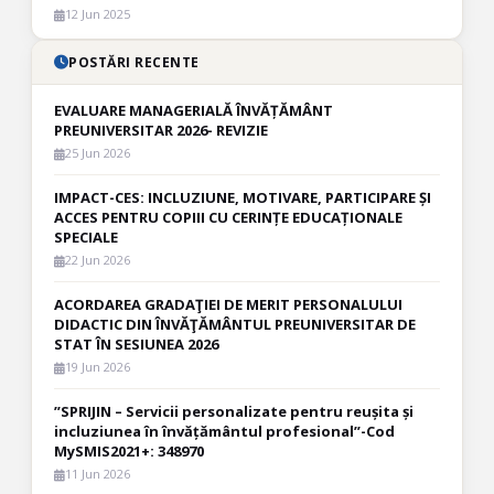
12 Jun 2025
POSTĂRI RECENTE
EVALUARE MANAGERIALĂ ÎNVĂȚĂMÂNT
PREUNIVERSITAR 2026- REVIZIE
25 Jun 2026
IMPACT-CES: INCLUZIUNE, MOTIVARE, PARTICIPARE ȘI
ACCES PENTRU COPIII CU CERINȚE EDUCAȚIONALE
SPECIALE
22 Jun 2026
ACORDAREA GRADAŢIEI DE MERIT PERSONALULUI
DIDACTIC DIN ÎNVĂŢĂMÂNTUL PREUNIVERSITAR DE
STAT ÎN SESIUNEA 2026
19 Jun 2026
”SPRIJIN – Servicii personalizate pentru reușita și
incluziunea în învățământul profesional”-Cod
MySMIS2021+: 348970
11 Jun 2026