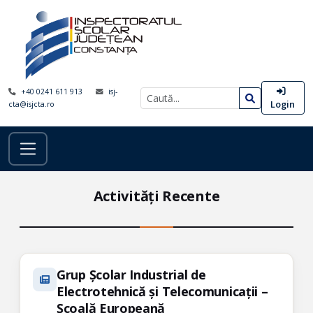
+40 0241 611 913
isj-
Login
cta@isjcta.ro
Activități Recente
Grup Școlar Industrial de
Electrotehnică și Telecomunicații –
Școală Europeană