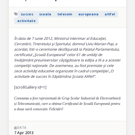
succes
scoala
telecom
europeana
altfel
activitate
În data de 7 iunie 2012, Ministrul interimar al Educaţiei,
Cercetării, Tineretului şi Sportului, domnul Liviu Marian Pop, a
acordat, într-o ceremonie desfăşurată la Palatul Parlamentului,
certificatul „Şcoală Europeană” celor 61 de unităţi de
învăţământ preuniversitar câştigătoare la ediţia a IX-a a acestei
competiţii naţionale. De asemenea, au fost premiate şi cele
zece activităţi educative organizate în cadrul competiţiei „O
activitate de succes în Săptămâna Şcoala Altfel!”.
[scrollGallery id=1]
Constanța a fost reprezentată de Grup Școlar Industrial de Electrotehnică
și Telecomunicații, care a obținut Certificatul de Școală Europeană pentru
a doua oară consecutiv. Felicitări!
DATA
7 Apr 2013