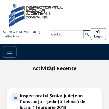
+40 0241 611 913
isj-
Login
cta@isjcta.ro
Activități Recente
Inspectoratul Şcolar Judeţean
Constanţa – şedinţă tehnică de
lucru, 1 februarie 2013