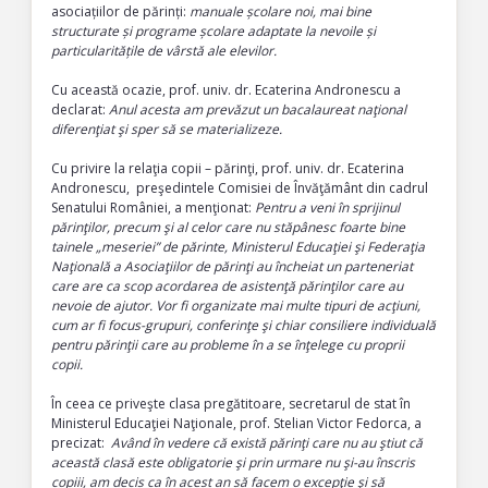
asociațiilor de părinți:
manuale școlare noi, mai bine
structurate și programe școlare adaptate la nevoile și
particularitățile de vârstă ale elevilor.
Cu această ocazie, prof. univ. dr. Ecaterina Andronescu a
declarat:
Anul acesta am prevăzut un bacalaureat naţional
diferenţiat şi sper să se materializeze.
Cu privire la relaţia copii – părinţi, prof. univ. dr. Ecaterina
Andronescu, preşedintele Comisiei de Învăţământ din cadrul
Senatului României, a menţionat:
Pentru a veni în sprijinul
părinţilor, precum şi al celor care nu stăpânesc foarte bine
tainele „meseriei” de părinte, Ministerul Educaţiei şi Federaţia
Naţională a Asociaţiilor de părinţi au încheiat un parteneriat
care are ca scop acordarea de asistenţă părinţilor care au
nevoie de ajutor. Vor fi organizate mai multe tipuri de acţiuni,
cum ar fi focus-grupuri, conferinţe şi chiar consiliere individuală
pentru părinţii care au probleme în a se înţelege cu proprii
copii.
În ceea ce priveşte clasa pregătitoare, secretarul de stat în
Ministerul Educaţiei Naţionale, prof. Stelian Victor Fedorca, a
precizat:
Având
în vedere că există părinţi care nu au ştiut că
această clasă este obligatorie şi prin urmare nu şi-au înscris
copiii, am decis ca în acest an să facem o excepţie şi să