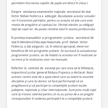
permitem înscrierea copiilor de şapte ani direct în clasa I.
Despre simularea examenelor naţioale, secretarul de stat
Victor Stelian Fedorca a adăugat:
Rezultatele acestor simulări
vor fi transmise părinţilor, pentru ca aceştia să ştie care este
nivelul de pregătire al copilului lor. Părinţii elevilor au obligaţii
faţă de copiii lor. Nu poate rămâne totul în seama profesorului.
În privința manualelor și programelor școlare, secretarul de
stat în Ministerul Educaţiei Naționale, prof. Stelian Victor
Fedorca, a dat asigurări că, în viitorul apropiat, elevii vor
beneficia de noi programe şcolare:
Se lucrează la actualizarea
programelor şcolare, iar de îndată ce acestea vor fi realizate se
va trece şi la realizarea unor noi manuale.
Referitor la centrele de excenţă pe care vrea să le înființeze,
inspectorul şcolar general Răducu Popescu a declarat:
Rolul
acestor centre este de a ajuta elevii care au talent la anumite
discipline şi care îşi doresc să facă performanţă să se
pregătească şi să participe la competiţiile şcolare locale,
judeţene, naţionale şi chiar internaţionale. Sunt prea mulţi copii
care îşi irosesc talentul pentru că nu au şansa de a se pregăti
corespunzător în vederea participării la o competiţie şcolară.