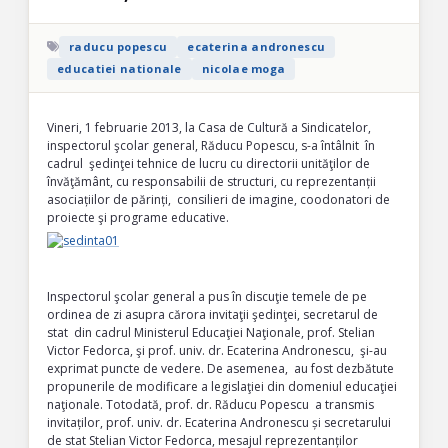
raducu popescu
ecaterina andronescu
educatiei nationale
nicolae moga
Vineri, 1 februarie 2013, la Casa de Cultură a Sindicatelor,
inspectorul şcolar general, Răducu Popescu, s-a întâlnit în
cadrul şedinţei tehnice de lucru cu directorii unităţilor de
învăţământ, cu responsabilii de structuri, cu reprezentanții
asociațiilor de părinți, consilieri de imagine, coodonatori de
proiecte şi programe educative.
Inspectorul şcolar general a pus în discuţie temele de pe
ordinea de zi asupra cărora invitaţii şedinţei, secretarul de
stat din cadrul Ministerul Educaţiei Naţionale, prof. Stelian
Victor Fedorca, şi prof. univ. dr. Ecaterina Andronescu, şi-au
exprimat puncte de vedere. De asemenea, au fost dezbătute
propunerile de modificare a legislaţiei din domeniul educaţiei
naţionale. Totodată, prof. dr. Răducu Popescu a transmis
invitaților, prof. univ. dr. Ecaterina Andronescu și secretarului
de stat Stelian Victor Fedorca, mesajul reprezentanților