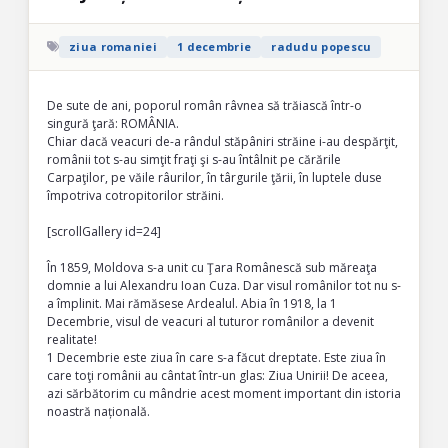
ziua romaniei
1 decembrie
radudu popescu
De sute de ani, poporul român râvnea să trăiască într-o
singură ţară: ROMÂNIA.
Chiar dacă veacuri de-a rândul stăpâniri străine i-au despărţit,
românii tot s-au simţit fraţi şi s-au întâlnit pe cărările
Carpaţilor, pe văile râurilor, în târgurile ţării, în luptele duse
împotriva cotropitorilor străini.
[scrollGallery id=24]
În 1859, Moldova s-a unit cu Ţara Românescă sub măreaţa
domnie a lui Alexandru Ioan Cuza. Dar visul românilor tot nu s-
a împlinit. Mai rămăsese Ardealul. Abia în 1918, la 1
Decembrie, visul de veacuri al tuturor românilor a devenit
realitate!
1 Decembrie este ziua în care s-a făcut dreptate. Este ziua în
care toţi românii au cântat într-un glas: Ziua Unirii! De aceea,
azi sărbătorim cu mândrie acest moment important din istoria
noastră națională.