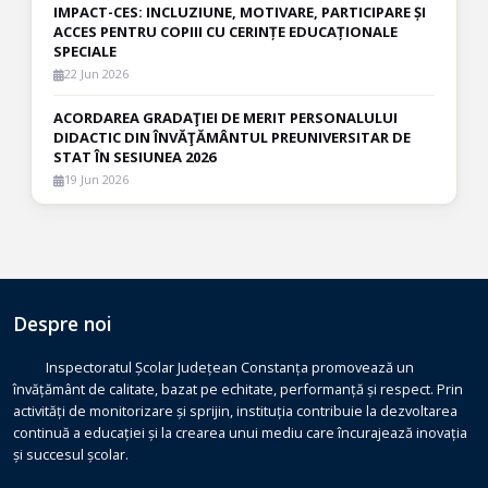
IMPACT-CES: INCLUZIUNE, MOTIVARE, PARTICIPARE ȘI
ACCES PENTRU COPIII CU CERINȚE EDUCAȚIONALE
SPECIALE
22 Jun 2026
ACORDAREA GRADAŢIEI DE MERIT PERSONALULUI
DIDACTIC DIN ÎNVĂŢĂMÂNTUL PREUNIVERSITAR DE
STAT ÎN SESIUNEA 2026
19 Jun 2026
Despre noi
Inspectoratul Școlar Județean Constanța promovează un
învățământ de calitate, bazat pe echitate, performanță și respect. Prin
activități de monitorizare și sprijin, instituția contribuie la dezvoltarea
continuă a educației și la crearea unui mediu care încurajează inovația
și succesul școlar.