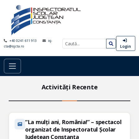
+40 0241 611 913
isj-
Login
cta@isjcta.ro
Activități Recente
“La mulți ani, România!” – spectacol
organizat de Inspectoratul Școlar
Județean Constanța