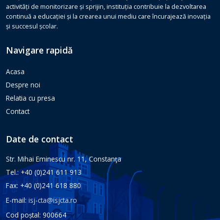
activități de monitorizare și sprijin, instituția contribuie la dezvoltarea
continuă a educației și la crearea unui mediu care încurajează inovația
și succesul școlar.
Navigare rapidă
Acasa
Despre noi
Relatia cu presa
Contact
Date de contact
Str. Mihai Eminescu nr. 11, Constanţa
Tel.: +40 (0)241 611 913
Fax: +40 (0)241 618 880
E-mail:
isj-cta@isjcta.ro
Cod poștal: 900664