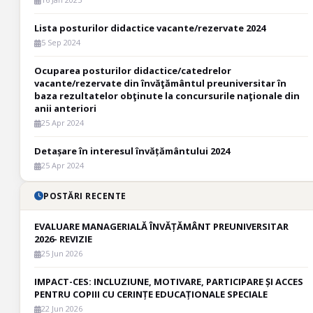
Lista posturilor didactice vacante/rezervate 2024
5 Sep 2024
Ocuparea posturilor didactice/catedrelor
vacante/rezervate din învăţământul preuniversitar în
baza rezultatelor obţinute la concursurile naţionale din
anii anteriori
25 Apr 2024
Detașare în interesul învățământului 2024
25 Apr 2024
POSTĂRI RECENTE
EVALUARE MANAGERIALĂ ÎNVĂȚĂMÂNT PREUNIVERSITAR
2026- REVIZIE
25 Jun 2026
IMPACT-CES: INCLUZIUNE, MOTIVARE, PARTICIPARE ȘI ACCES
PENTRU COPIII CU CERINȚE EDUCAȚIONALE SPECIALE
22 Jun 2026