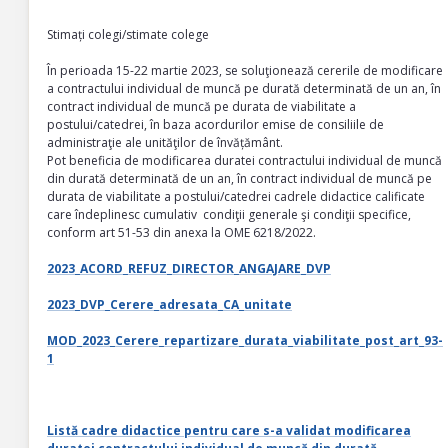
Stimați colegi/stimate colege
În perioada 15-22 martie 2023, se soluţionează cererile de modificare
a contractului individual de muncă pe durată determinată de un an, în
contract individual de muncă pe durata de viabilitate a
postului/catedrei, în baza acordurilor emise de consiliile de
administraţie ale unităţilor de învățământ.
Pot beneficia de modificarea duratei contractului individual de muncă
din durată determinată de un an, în contract individual de muncă pe
durata de viabilitate a postului/catedrei cadrele didactice calificate
care îndeplinesc cumulativ condiţii generale şi condiţii specifice,
conform art 51-53 din anexa la OME 6218/2022.
2023
_ACORD_REFUZ_DIRECTOR_ANGAJARE_DVP
2023_DVP_Cerere_adresata_CA_unitate
MOD_2023_Cerere_repartizare_durata_viabilitate_post_art_93-
1
Listă cadre didactice pentru care s-a validat modificarea