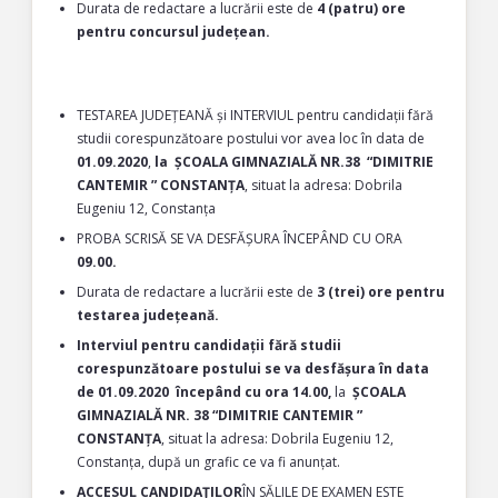
Durata de redactare a lucrării este de
4 (patru) ore
pentru concursul județean.
TESTAREA JUDEȚEANĂ și INTERVIUL pentru candidații fără
studii corespunzătoare postului vor avea loc în data de
01.09.2020
,
la
ȘCOALA GIMNAZIALĂ NR.38 “DIMITRIE
CANTEMIR ” CONSTANȚA
, situat la adresa: Dobrila
Eugeniu 12, Constanța
PROBA SCRISĂ SE VA DESFĂȘURA ÎNCEPÂND CU ORA
09.00.
Durata de redactare a lucrării este de
3 (trei) ore pentru
testarea județeană.
Interviul pentru candidații fără studii
corespunzătoare postului se va desfășura în data
de 01.09.2020 începând cu ora 14.00,
la
ȘCOALA
GIMNAZIALĂ NR. 38 “DIMITRIE CANTEMIR ”
CONSTANȚA
, situat la adresa: Dobrila Eugeniu 12,
Constanța, după un grafic ce va fi anunțat.
ACCESUL CANDIDAŢILOR
ÎN SĂLILE DE EXAMEN ESTE