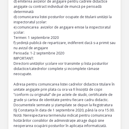
d) emiterea avizelor de angajare pentru cadrele didactice
angajate cu contract individual de muncă pe perioadă
determinată
d) comunicarea listei posturilor ocupate de titularii unității la
inspectoratul școlar:
e) comunicarea avizelor de angajare emise la inspectoratul
școlar:
Termen: 1 septembrie 2020
f) ședință publică de repartizare, indiferent dacă s-a primit sau
nu avizul de angajare
Perioada: 1-2 septembrie 2020
IMPORTANT:
Directorii unităților școlare vor transmite și lista posturilor
didactice/catedrelor complete și incomplete rămase
neocupate.
Adresa pentru comunicarea listei cadrelor didactice titulare în
unitate angajate prin plata cu ora va fi însoțită de copii
”conform cu originalul” de pe actele de studii, certificatele de
grade și cartea de identitate pentru fiecare cadru didactic.
Documentele semnate și ștampilate se depun la Registratura
ISJ Constanța în data de 1 septembrie 2020, până la ora 15.00.
Notă: Nerespectarea termenului indicat pentru comunicarea
hotărârilor consiliilor de administrație atrage după sine
neoperarea ocupării posturilor în aplicația informatizată.