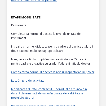
Anexa 3 Date cu caracter personal
ETAPE MOBILITATE
Pensionare
Completarea normei didactice la nivel de unitate de
învățământ
Întregirea normei didactice pentru cadrele didactice titulare în
două sau mai multe unități/specializări
Menținere ca titular după împlinirea vârstei de 65 de ani
pentru cadrele didactice cu gradul I/titlul științific de doctor
Completarea normei didactice la nivelul inspectoratului școlar
Restrângere de activitate
Modificarea duratei contractului individual de muncă din
durată determinată de un an în durata de viabilitate a
postului/catedrei