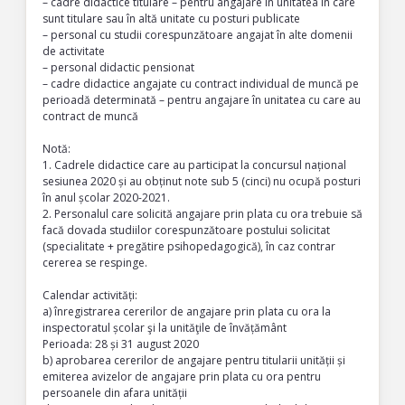
– cadre didactice titulare – pentru angajare în unitatea în care
sunt titulare sau în altă unitate cu posturi publicate
– personal cu studii corespunzătoare angajat în alte domenii
de activitate
– personal didactic pensionat
– cadre didactice angajate cu contract individual de muncă pe
perioadă determinată – pentru angajare în unitatea cu care au
contract de muncă
Notă:
1. Cadrele didactice care au participat la concursul național
sesiunea 2020 și au obținut note sub 5 (cinci) nu ocupă posturi
în anul școlar 2020-2021.
2. Personalul care solicită angajare prin plata cu ora trebuie să
facă dovada studiilor corespunzătoare postului solicitat
(specialitate + pregătire psihopedagogică), în caz contrar
cererea se respinge.
Calendar activități:
a) înregistrarea cererilor de angajare prin plata cu ora la
inspectoratul școlar şi la unităţile de învățământ
Perioada: 28 și 31 august 2020
b) aprobarea cererilor de angajare pentru titularii unității și
emiterea avizelor de angajare prin plata cu ora pentru
persoanele din afara unității