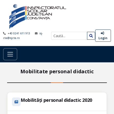
+40 0241 611 913
isj-
Login
cta@isjcta.ro
Mobilitate personal didactic
Mobilități personal didactic 2020