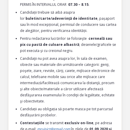
PERMIS ÎN INTERVALUL ORAR
07.30 – 8.15
.
Candidații trebuie să aibă asupra
lor
buletin/carte/adeverință de identitate
, pașaport
sau în mod excepțional, permisul de conducere sau cartea
de alegător, pentru verificarea identității.
Pentru redactarea lucrărilor se foloseşte
cerneală sau
pix cu pastă de culoare albastră
; desenele/graficele se
pot executa şi cu creionul negru.
Candidaţii nu pot avea asupra lor, în sala de examen,
obiecte sau materiale din următoarele categorii: genţi,
poşete, ziare, reviste, cărţi, caiete, mijloace electronice de
calcul, telefoane mobile sau orice alte mijloace care
intermediază/facilitează comunicarea la distanţă, precum
şi alte obiecte/materiale a căror utilizare afectează
desfăşurarea examenului în condiţii de legalitate, echitate
şi obiectivitate.
Candidații au obligația să poarte masca pe tot parcursul
desfășurării probelor.
Contestațiile
se transmit
exclusiv on-line
, pe adresa
de e-mail:
mruisjct@gmail.com
în zilele de
01.09.2020 și