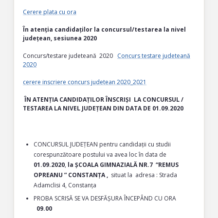
Cerere plata cu ora
În atenția candidaților la concursul/testarea la nivel
județean, sesiunea 2020
Concurs/testare judeteană 2020
Concurs testare judeteană
2020
cerere inscriere concurs judetean 2020_2021
ÎN ATENȚIA CANDIDAȚILOR ÎNSCRIȘI LA CONCURSUL /
TESTAREA LA NIVEL JUDEȚEAN DIN DATA DE 01.09.2020
CONCURSUL JUDEȚEAN pentru candidații cu studii
corespunzătoare postului va avea loc în data de
01.09.2020
,
la ȘCOALA GIMNAZIALĂ NR.7
“REMUS
OPREANU ” CONSTANȚA ,
situat la adresa : Strada
Adamclisi 4, Constanța
PROBA SCRISĂ SE VA DESFĂȘURA ÎNCEPÂND CU ORA
09.00